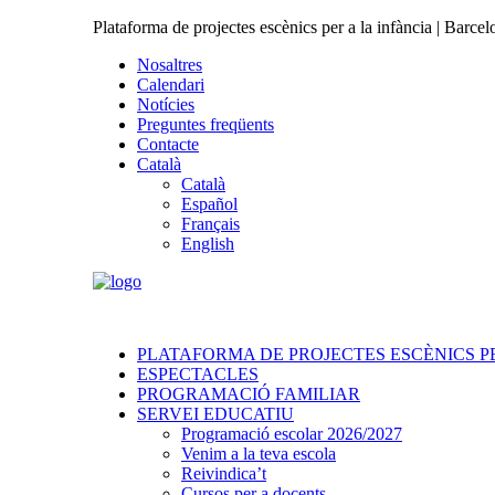
Plataforma de projectes escènics per a la infància | Barcel
Nosaltres
Calendari
Notícies
Preguntes freqüents
Contacte
Català
Català
Español
Français
English
PLATAFORMA DE PROJECTES ESCÈNICS PE
ESPECTACLES
PROGRAMACIÓ FAMILIAR
SERVEI EDUCATIU
Programació escolar 2026/2027
Venim a la teva escola
Reivindica’t
Cursos per a docents