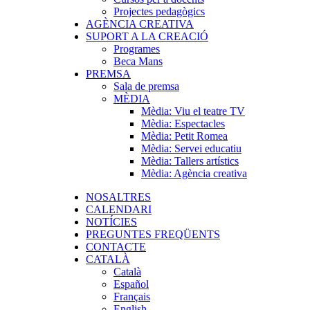
Projectes pedagògics
AGÈNCIA CREATIVA
SUPORT A LA CREACIÓ
Programes
Beca Mans
PREMSA
Sala de premsa
MÈDIA
Mèdia: Viu el teatre TV
Mèdia: Espectacles
Mèdia: Petit Romea
Mèdia: Servei educatiu
Mèdia: Tallers artístics
Mèdia: Agència creativa
NOSALTRES
CALENDARI
NOTÍCIES
PREGUNTES FREQÜENTS
CONTACTE
CATALÀ
Català
Español
Français
English