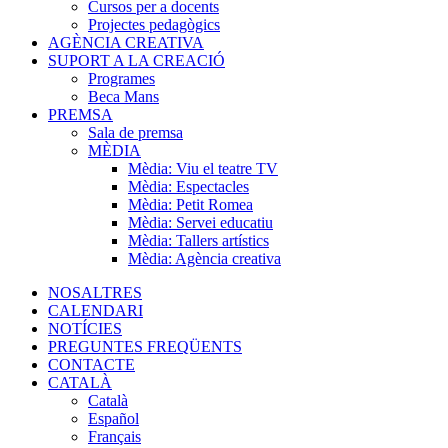
Cursos per a docents
Projectes pedagògics
AGÈNCIA CREATIVA
SUPORT A LA CREACIÓ
Programes
Beca Mans
PREMSA
Sala de premsa
MÈDIA
Mèdia: Viu el teatre TV
Mèdia: Espectacles
Mèdia: Petit Romea
Mèdia: Servei educatiu
Mèdia: Tallers artístics
Mèdia: Agència creativa
NOSALTRES
CALENDARI
NOTÍCIES
PREGUNTES FREQÜENTS
CONTACTE
CATALÀ
Català
Español
Français