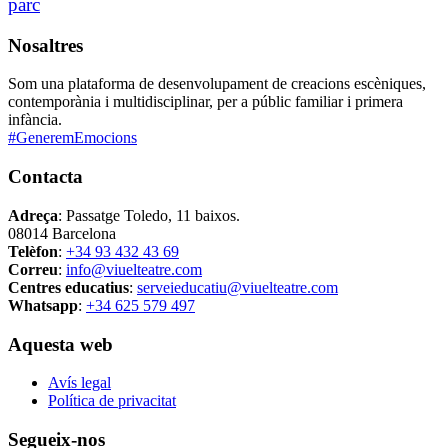
parc
Nosaltres
Som una plataforma de desenvolupament de creacions escèniques,
contemporània i multidisciplinar, per a públic familiar i primera
infància.
#GeneremEmocions
Contacta
Adreça
: Passatge Toledo, 11 baixos.
08014 Barcelona
Telèfon
:
+34 93 432 43 69
Correu
:
info@viuelteatre.com
Centres educatius
:
serveieducatiu@viuelteatre.com
Whatsapp
:
+34 625 579 497
Aquesta web
Avís legal
Política de privacitat
Segueix-nos