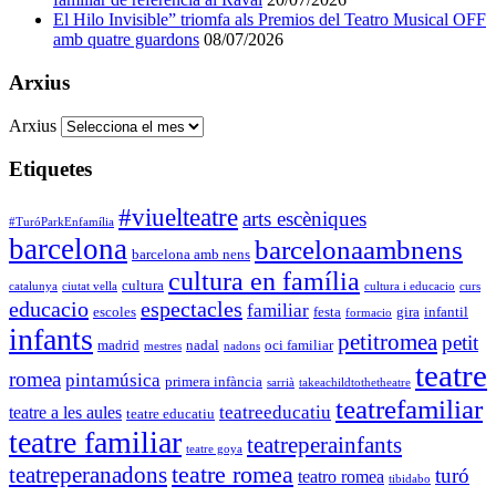
El Hilo Invisible” triomfa als Premios del Teatro Musical OFF
amb quatre guardons
08/07/2026
Arxius
Arxius
Etiquetes
#viuelteatre
arts escèniques
#TuróParkEnfamília
barcelona
barcelonaambnens
barcelona amb nens
cultura en família
cultura
catalunya
ciutat vella
cultura i educacio
curs
educacio
espectacles
familiar
escoles
festa
gira
infantil
formacio
infants
petitromea
petit
madrid
nadal
oci familiar
mestres
nadons
teatre
romea
pintamúsica
primera infància
sarrià
takeachildtothetheatre
teatrefamiliar
teatreeducatiu
teatre a les aules
teatre educatiu
teatre familiar
teatreperainfants
teatre goya
teatre romea
teatreperanadons
turó
teatro romea
tibidabo