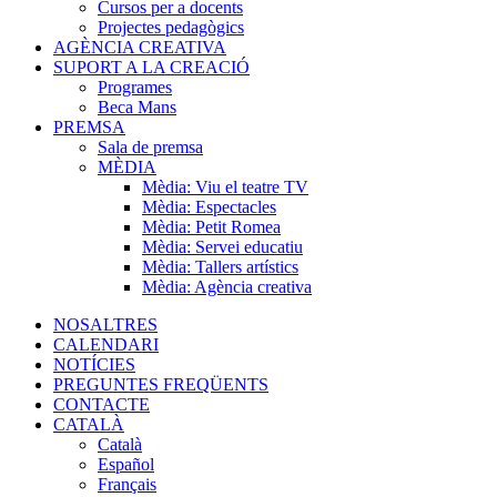
Cursos per a docents
Projectes pedagògics
AGÈNCIA CREATIVA
SUPORT A LA CREACIÓ
Programes
Beca Mans
PREMSA
Sala de premsa
MÈDIA
Mèdia: Viu el teatre TV
Mèdia: Espectacles
Mèdia: Petit Romea
Mèdia: Servei educatiu
Mèdia: Tallers artístics
Mèdia: Agència creativa
NOSALTRES
CALENDARI
NOTÍCIES
PREGUNTES FREQÜENTS
CONTACTE
CATALÀ
Català
Español
Français