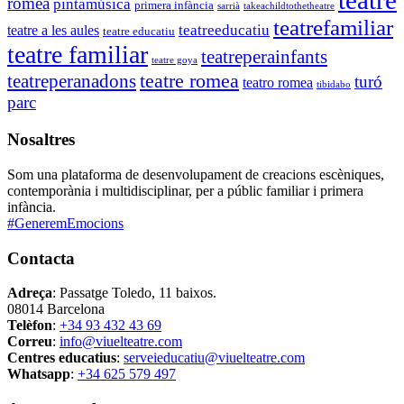
teatre
romea
pintamúsica
primera infància
sarrià
takeachildtothetheatre
teatrefamiliar
teatreeducatiu
teatre a les aules
teatre educatiu
teatre familiar
teatreperainfants
teatre goya
teatre romea
teatreperanadons
turó
teatro romea
tibidabo
parc
Nosaltres
Som una plataforma de desenvolupament de creacions escèniques,
contemporània i multidisciplinar, per a públic familiar i primera
infància.
#GeneremEmocions
Contacta
Adreça
: Passatge Toledo, 11 baixos.
08014 Barcelona
Telèfon
:
+34 93 432 43 69
Correu
:
info@viuelteatre.com
Centres educatius
:
serveieducatiu@viuelteatre.com
Whatsapp
:
+34 625 579 497