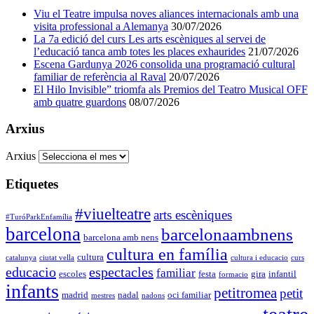
Viu el Teatre impulsa noves aliances internacionals amb una
visita professional a Alemanya
30/07/2026
La 7a edició del curs Les arts escèniques al servei de
l’educació tanca amb totes les places exhaurides
21/07/2026
Escena Gardunya 2026 consolida una programació cultural
familiar de referència al Raval
20/07/2026
El Hilo Invisible” triomfa als Premios del Teatro Musical OFF
amb quatre guardons
08/07/2026
Arxius
Arxius
Etiquetes
#viuelteatre
arts escèniques
#TuróParkEnfamília
barcelona
barcelonaambnens
barcelona amb nens
cultura en família
cultura
catalunya
ciutat vella
cultura i educacio
curs
educacio
espectacles
familiar
escoles
festa
gira
infantil
formacio
infants
petitromea
petit
madrid
nadal
oci familiar
mestres
nadons