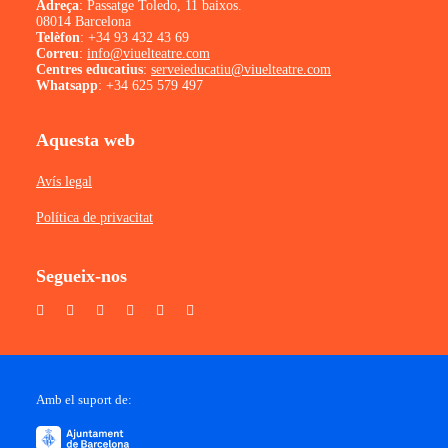
Adreça
: Passatge Toledo, 11 baixos.
08014 Barcelona
Telèfon
:
+34 93 432 43 69
Correu
:
info@viuelteatre.com
Centres educatius
:
serveieducatiu@viuelteatre.com
Whatsapp
:
+34 625 579 497
Aquesta web
Avís legal
Política de privacitat
Segueix-nos
Amb el suport de: