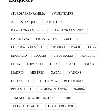
#TURÓPARKENFAMÍLIA
#VIUELTEATRE
ARTS ESCÈNIQUES
BARCELONA
BARCELONA AMB NENS
BARCELONAAMBNENS
CATALUNYA
CIUTAT VELLA
CULTURA
CULTURA EN FAMÍLIA
CULTURA I EDUCACIO
CURS
EDUCACIO
ESCOLES
ESPECTACLES
FAMILIAR
FESTA
FORMACIO
GIRA
INFANTIL
INFANTS
MADRID
MESTRES
NADAL
NADONS
OCI FAMILIAR
PETITROMEA
PETIT ROMEA
PINTAMÚSICA
PRIMERA INFÀNCIA
SARRIÀ
TAKEACHILDTOTHETHEATRE
TEATRE
TEATRE A LES AULES
TEATRE EDUCATIU