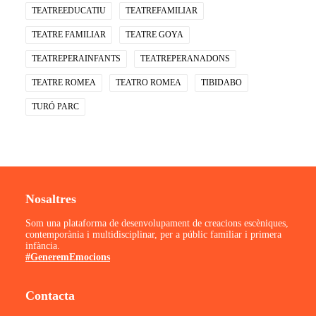
TEATREEDUCATIU
TEATREFAMILIAR
TEATRE FAMILIAR
TEATRE GOYA
TEATREPERAINFANTS
TEATREPERANADONS
TEATRE ROMEA
TEATRO ROMEA
TIBIDABO
TURÓ PARC
Nosaltres
Som una plataforma de desenvolupament de creacions escèniques,
contemporània i multidisciplinar, per a públic familiar i primera
infància.
#GeneremEmocions
Contacta