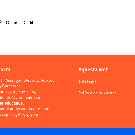
tacta
Aquesta web
ça
: Passatge Toledo, 11 baixos.
Avís legal
4 Barcelona
on
:
+34 93 432 43 69
Política de privacitat
eu
:
info@viuelteatre.com
es educatius
:
ieducatiu@viuelteatre.com
sapp
:
+34 625 579 497