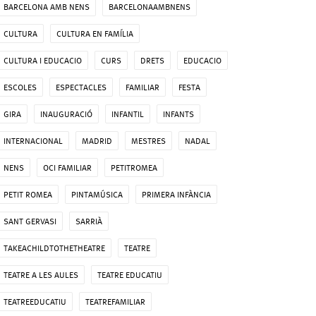
BARCELONA AMB NENS
BARCELONAAMBNENS
CULTURA
CULTURA EN FAMÍLIA
CULTURA I EDUCACIO
CURS
DRETS
EDUCACIO
ESCOLES
ESPECTACLES
FAMILIAR
FESTA
GIRA
INAUGURACIÓ
INFANTIL
INFANTS
INTERNACIONAL
MADRID
MESTRES
NADAL
NENS
OCI FAMILIAR
PETITROMEA
PETIT ROMEA
PINTAMÚSICA
PRIMERA INFÀNCIA
SANT GERVASI
SARRIÀ
TAKEACHILDTOTHETHEATRE
TEATRE
TEATRE A LES AULES
TEATRE EDUCATIU
TEATREEDUCATIU
TEATREFAMILIAR