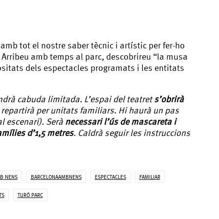
mb tot el nostre saber tècnic i artístic per fer-ho
! Arribeu amb temps al parc, descobrireu “la musa
riositats dels espectacles programats i les entitats
ndrà cabuda limitada. L’espai del teatret
s’obrirà
s repartirà per unitats familiars. Hi haurà un pas
al escenari). Serà
necessari l’ús de mascareta i
amílies d’1,5 metres
. Caldrà seguir les instruccions
B NENS
BARCELONAAMBNENS
ESPECTACLES
FAMILIAR
TS
TURÓ PARC