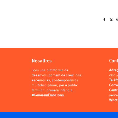
Nosaltres
Con
Som una plataforma de
Adre
desenvolupament de creacions
0801
escèniques, contemporània i
Telèf
multidisciplinar, per a públic
Corr
familiar i primera infància.
Centr
#GeneremEmocions
serve
What