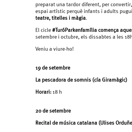
preparat una tardor diferent, per converti
espai artístic perquè infants i adults pugu
teatre, titelles i màgia
.
El cicle
#TuróParkenfamília comença aques
setembre i octubre, els dissabtes a les 18
Veniu a viure-ho!
19 de setembre
La pescadora de somnis (cía Giramàgic)
Horari:
18 h
20 de setembre
Recital de música catalana (Ulises Orduñ