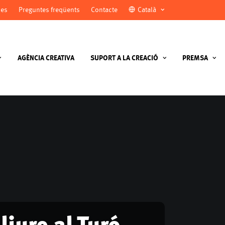
ies
Preguntes freqüents
Contacte
Català
AGÈNCIA CREATIVA
SUPORT A LA CREACIÓ
PREMSA
liure al Turó