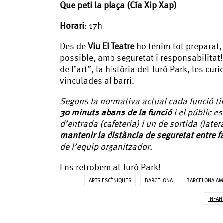
Que peti la plaça (Cía Xip Xap)
Horari
: 17h
Des de
Viu El Teatre
ho tenim tot preparat, a
possible, amb seguretat i responsabilitat
de l’art”, la història del Turó Park, les cu
vinculades al barri.
Segons la normativa actual cada funció ti
30 minuts abans de la funció
i el públic e
d’entrada (cafeteria) i un de sortida (later
mantenir la distància de seguretat entre f
de l’equip organitzador.
Ens retrobem al Turó Park!
ARTS ESCÈNIQUES
BARCELONA
BARCELONA AM
INFAN