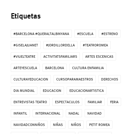
Etiquetas
#BARCELONA #QUERALTALBINYANA
#ESCUELA
#ESTRENO
#GISELAJUANET
#JORDILLORDELLA
#TEATROROMEA
#VIUELTEATRE
ACTIVITATSFAMILIARS
ARTES ESCENICAS
ARTEYESCUELA
BARCELONA
CULTURA ENFAMILIA
CULTURAYEDUCACION
CURSOPARAMAESTROS
DERECHOS
DIA MUNDIAL
EDUCACION
EDUCACIONARTISTICA
ENTREVISTAS TEATRO
ESPECTACULOS
FAMILIAR
FERIA
INFANTIL
INTERNACIONAL
NADAL
NAVIDAD
NAVIDADCONNIÑOS
NIÑAS
NIÑOS
PETIT ROMEA