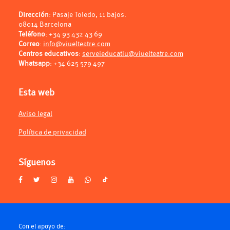
Dirección
: Pasaje Toledo, 11 bajos.
08014 Barcelona
Teléfono
:
+34 93 432 43 69
Correo
:
info@viuelteatre.com
Centros educativos
:
serveieducatiu@viuelteatre.com
Whatsapp
:
+34 625 579 497
Esta web
Aviso legal
Política de privacidad
Síguenos
Con el apoyo de: