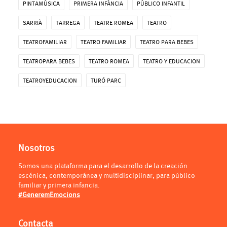
PINTAMÚSICA
PRIMERA INFÀNCIA
PÚBLICO INFANTIL
SARRIÀ
TARREGA
TEATRE ROMEA
TEATRO
TEATROFAMILIAR
TEATRO FAMILIAR
TEATRO PARA BEBES
TEATROPARA BEBES
TEATRO ROMEA
TEATRO Y EDUCACION
TEATROYEDUCACION
TURÓ PARC
Nosotros
Somos una plataforma para el desarrollo de la creación
escénica, contemporánea y multidisciplinar, para público
familiar y primera infancia.
#GeneremEmocions
Contacta