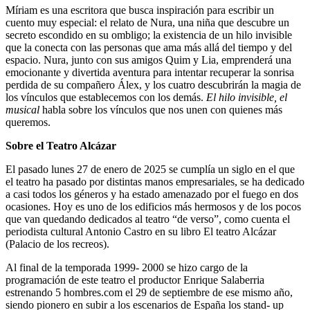
Míriam es una escritora que busca inspiración para escribir un
cuento muy especial: el relato de Nura, una niña que descubre un
secreto escondido en su ombligo; la existencia de un hilo invisible
que la conecta con las personas que ama más allá del tiempo y del
espacio. Nura, junto con sus amigos Quim y Lia, emprenderá una
emocionante y divertida aventura para intentar recuperar la sonrisa
perdida de su compañero Álex, y los cuatro descubrirán la magia de
los vínculos que establecemos con los demás.
El hilo invisible, el
musical
habla sobre los vínculos que nos unen con quienes más
queremos.
Sobre el Teatro Alcázar
El pasado lunes 27 de enero de 2025 se cumplía un siglo en el que
el teatro ha pasado por distintas manos empresariales, se ha dedicado
a casi todos los géneros y ha estado amenazado por el fuego en dos
ocasiones. Hoy es uno de los edificios más hermosos y de los pocos
que van quedando dedicados al teatro “de verso”, como cuenta el
periodista cultural Antonio Castro en su libro El teatro Alcázar
(Palacio de los recreos).
Al final de la temporada 1999- 2000 se hizo cargo de la
programación de este teatro el productor Enrique Salaberria
estrenando 5 hombres.com el 29 de septiembre de ese mismo año,
siendo pionero en subir a los escenarios de España los stand- up