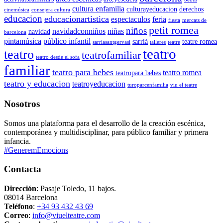
cultura enfamilia
culturayeducacion
derechos
cinemúsica
consejera cultura
educacion
educacionartistica
espectaculos
feria
fiesta
mercats de
petit romea
niños
navidadconniños
niñas
navidad
barcelona
pintamúsica
público infantil
sarrià
teatre romea
sarriasantgervasi
talleres
teatre
teatro
teatro
teatrofamiliar
teatro desde el sofa
familiar
teatro para bebes
teatro romea
teatropara bebes
teatro y educacion
teatroyeducacion
turoparcenfamilia
viu el teatre
Nosotros
Somos una plataforma para el desarrollo de la creación escénica,
contemporánea y multidisciplinar, para público familiar y primera
infancia.
#GeneremEmocions
Contacta
Dirección
: Pasaje Toledo, 11 bajos.
08014 Barcelona
Teléfono
:
+34 93 432 43 69
Correo
:
info@viuelteatre.com