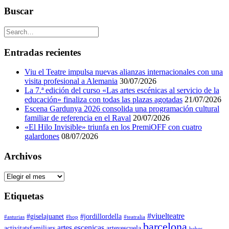
Buscar
Entradas recientes
Viu el Teatre impulsa nuevas alianzas internacionales con una
visita profesional a Alemania
30/07/2026
La 7.ª edición del curso «Las artes escénicas al servicio de la
educación» finaliza con todas las plazas agotadas
21/07/2026
Escena Gardunya 2026 consolida una programación cultural
familiar de referencia en el Raval
20/07/2026
«El Hilo Invisible» triunfa en los PremiOFF con cuatro
galardones
08/07/2026
Archivos
Archivos
Etiquetas
#viuelteatre
#giselajuanet
#jordillordella
#asturias
#hop
#teatralia
barcelona
artes escenicas
activitatsfamiliars
arteyescuela
bebes