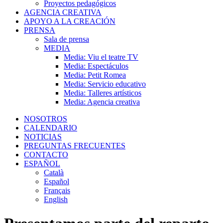
Proyectos pedagógicos
AGENCIA CREATIVA
APOYO A LA CREACIÓN
PRENSA
Sala de prensa
MEDIA
Media: Viu el teatre TV
Media: Espectáculos
Media: Petit Romea
Media: Servicio educativo
Media: Talleres artísticos
Media: Agencia creativa
NOSOTROS
CALENDARIO
NOTICIAS
PREGUNTAS FRECUENTES
CONTACTO
ESPAÑOL
Català
Español
Français
English