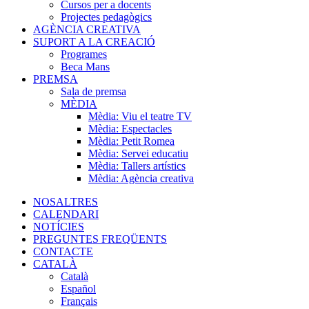
Cursos per a docents
Projectes pedagògics
AGÈNCIA CREATIVA
SUPORT A LA CREACIÓ
Programes
Beca Mans
PREMSA
Sala de premsa
MÈDIA
Mèdia: Viu el teatre TV
Mèdia: Espectacles
Mèdia: Petit Romea
Mèdia: Servei educatiu
Mèdia: Tallers artístics
Mèdia: Agència creativa
NOSALTRES
CALENDARI
NOTÍCIES
PREGUNTES FREQÜENTS
CONTACTE
CATALÀ
Català
Español
Français