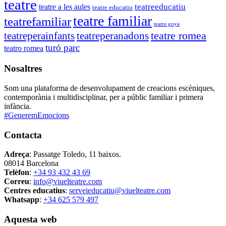
teatre
teatreeducatiu
teatre a les aules
teatre educatiu
teatre familiar
teatrefamiliar
teatre goya
teatre romea
teatreperainfants
teatreperanadons
turó parc
teatro romea
Nosaltres
Som una plataforma de desenvolupament de creacions escèniques,
contemporània i multidisciplinar, per a públic familiar i primera
infància.
#GeneremEmocions
Contacta
Adreça
: Passatge Toledo, 11 baixos.
08014 Barcelona
Telèfon
:
+34 93 432 43 69
Correu
:
info@viuelteatre.com
Centres educatius
:
serveieducatiu@viuelteatre.com
Whatsapp
:
+34 625 579 497
Aquesta web