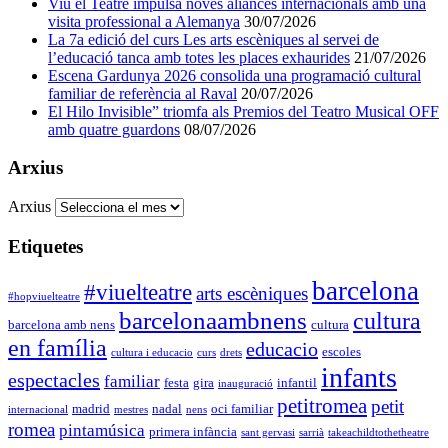
Viu el Teatre impulsa noves aliances internacionals amb una
visita professional a Alemanya
30/07/2026
La 7a edició del curs Les arts escèniques al servei de
l’educació tanca amb totes les places exhaurides
21/07/2026
Escena Gardunya 2026 consolida una programació cultural
familiar de referència al Raval
20/07/2026
El Hilo Invisible” triomfa als Premios del Teatro Musical OFF
amb quatre guardons
08/07/2026
Arxius
Arxius
Etiquetes
barcelona
#viuelteatre
arts escèniques
#hopviuelteatre
barcelonaambnens
cultura
barcelona amb nens
cultura
en família
educacio
escoles
cultura i educacio
curs
drets
infants
espectacles
familiar
festa
gira
infantil
inauguració
petitromea
petit
madrid
nadal
oci familiar
internacional
mestres
nens
romea
pintamúsica
primera infància
sant gervasi
sarrià
takeachildtothetheatre