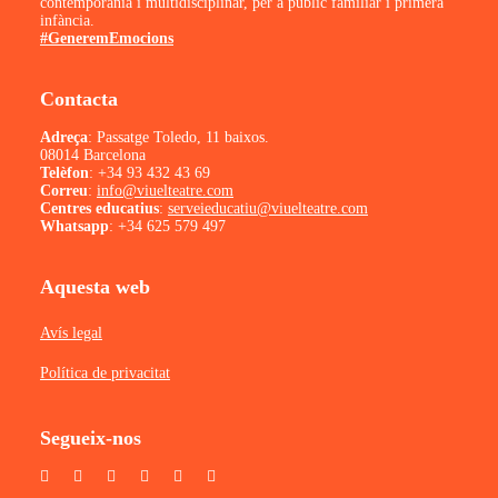
contemporània i multidisciplinar, per a públic familiar i primera
infància.
#GeneremEmocions
Contacta
Adreça
: Passatge Toledo, 11 baixos.
08014 Barcelona
Telèfon
:
+34 93 432 43 69
Correu
:
info@viuelteatre.com
Centres educatius
:
serveieducatiu@viuelteatre.com
Whatsapp
:
+34 625 579 497
Aquesta web
Avís legal
Política de privacitat
Segueix-nos