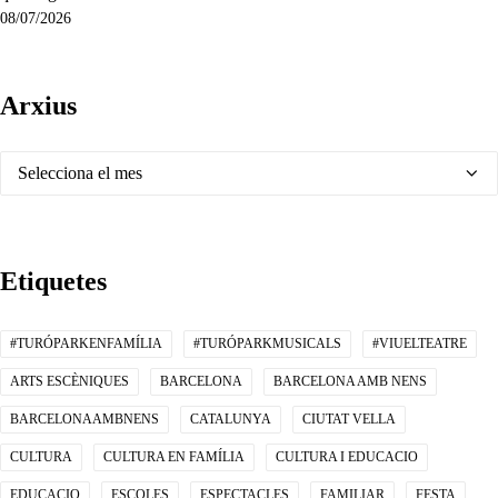
08/07/2026
Arxius
Arxius
Etiquetes
#TURÓPARKENFAMÍLIA
#TURÓPARKMUSICALS
#VIUELTEATRE
ARTS ESCÈNIQUES
BARCELONA
BARCELONA AMB NENS
BARCELONAAMBNENS
CATALUNYA
CIUTAT VELLA
CULTURA
CULTURA EN FAMÍLIA
CULTURA I EDUCACIO
EDUCACIO
ESCOLES
ESPECTACLES
FAMILIAR
FESTA