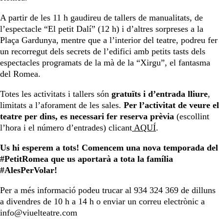
A partir de les 11 h gaudireu de tallers de manualitats, de
l’espectacle “El petit Dalí” (12 h) i d’altres sorpreses a la
Plaça Gardunya, mentre que a l’interior del teatre, podreu fer
un recorregut dels secrets de l’edifici amb petits tasts dels
espectacles programats de la mà de la “Xirgu”, el fantasma
del Romea.
Totes les activitats i tallers són
gratuïts i d’entrada lliure
,
limitats a l’aforament de les sales.
Per l’activitat de veure el
teatre per dins, es necessari fer reserva prèvia
(escollint
l’hora i el número d’entrades) clicant
AQUÍ
.
Us hi esperem a tots! Comencem una nova temporada del
#PetitRomea que us aportarà a tota la família
#AlesPerVolar!
Per a més informació podeu trucar al 934 324 369 de dilluns
a divendres de 10 h a 14 h o enviar un correu electrònic a
info@viuelteatre.com