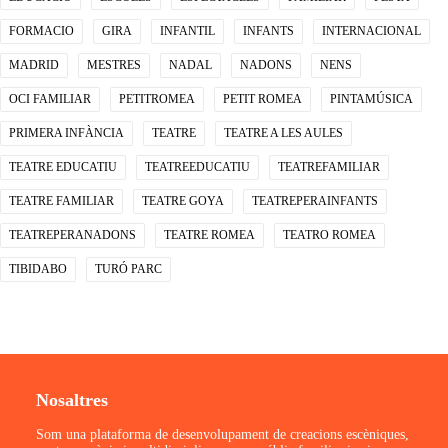
FORMACIO
GIRA
INFANTIL
INFANTS
INTERNACIONAL
MADRID
MESTRES
NADAL
NADONS
NENS
OCI FAMILIAR
PETITROMEA
PETIT ROMEA
PINTAMÚSICA
PRIMERA INFÀNCIA
TEATRE
TEATRE A LES AULES
TEATRE EDUCATIU
TEATREEDUCATIU
TEATREFAMILIAR
TEATRE FAMILIAR
TEATRE GOYA
TEATREPERAINFANTS
TEATREPERANADONS
TEATRE ROMEA
TEATRO ROMEA
TIBIDABO
TURÓ PARC
Nosaltres
Som una plataforma de desenvolupament de creacions escèniques,