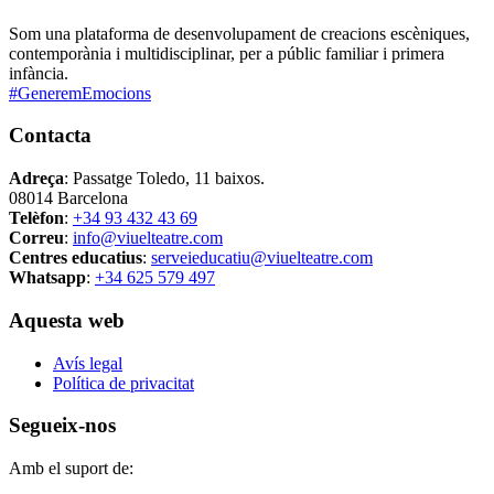
Som una plataforma de desenvolupament de creacions escèniques,
contemporània i multidisciplinar, per a públic familiar i primera
infància.
#GeneremEmocions
Contacta
Adreça
: Passatge Toledo, 11 baixos.
08014 Barcelona
Telèfon
:
+34 93 432 43 69
Correu
:
info@viuelteatre.com
Centres educatius
:
serveieducatiu@viuelteatre.com
Whatsapp
:
+34 625 579 497
Aquesta web
Avís legal
Política de privacitat
Segueix-nos
Amb el suport de: