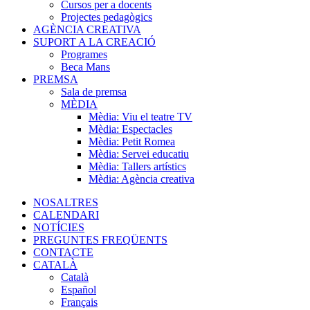
Cursos per a docents
Projectes pedagògics
AGÈNCIA CREATIVA
SUPORT A LA CREACIÓ
Programes
Beca Mans
PREMSA
Sala de premsa
MÈDIA
Mèdia: Viu el teatre TV
Mèdia: Espectacles
Mèdia: Petit Romea
Mèdia: Servei educatiu
Mèdia: Tallers artístics
Mèdia: Agència creativa
NOSALTRES
CALENDARI
NOTÍCIES
PREGUNTES FREQÜENTS
CONTACTE
CATALÀ
Català
Español
Français