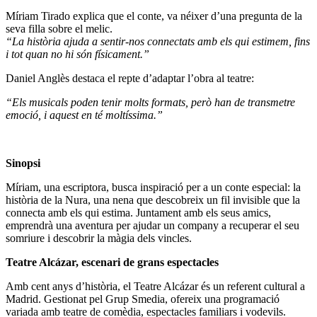
Míriam Tirado explica que el conte, va néixer d’una pregunta de la
seva filla sobre el melic.
“La història ajuda a sentir-nos connectats amb els qui estimem, fins
i tot quan no hi són físicament.”
Daniel Anglès destaca el repte d’adaptar l’obra al teatre:
“Els musicals poden tenir molts formats, però han de transmetre
emoció, i aquest en té moltíssima.”
Sinopsi
Míriam, una escriptora, busca inspiració per a un conte especial: la
història de la Nura, una nena que descobreix un fil invisible que la
connecta amb els qui estima. Juntament amb els seus amics,
emprendrà una aventura per ajudar un company a recuperar el seu
somriure i descobrir la màgia dels vincles.
Teatre Alcázar, escenari de grans espectacles
Amb cent anys d’història, el Teatre Alcázar és un referent cultural a
Madrid. Gestionat pel Grup Smedia, ofereix una programació
variada amb teatre de comèdia, espectacles familiars i vodevils.