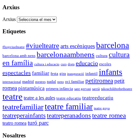
Arxius
Arxius
Etiquetes
barcelona
#viuelteatre
arts escèniques
#hopviuelteatre
barcelonaambnens
cultura
barcelona amb nens
cultura
en família
educacio
escoles
cultura i educacio
curs
drets
infants
espectacles
familiar
festa
gira
infantil
inauguració
petitromea
petit
madrid
nadal
oci familiar
internacional
mestres
nens
romea
pintamúsica
primera infància
sant gervasi
sarrià
takeachildtothetheatre
teatre
teatreeducatiu
teatre a les aules
teatre educatiu
teatre familiar
teatrefamiliar
teatre goya
teatre romea
teatreperainfants
teatreperanadons
turó parc
teatro romea
Nosaltres