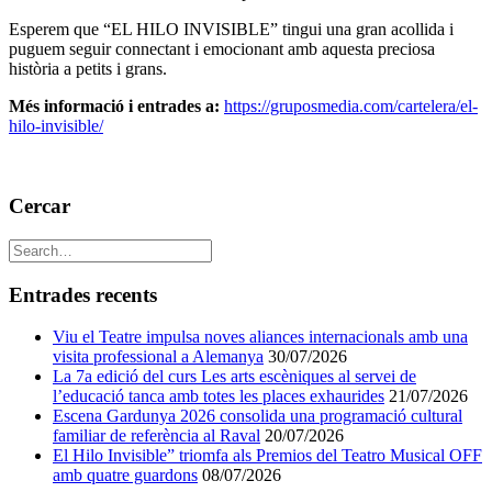
Esperem que “EL HILO INVISIBLE” tingui una gran acollida i
puguem seguir connectant i emocionant amb aquesta preciosa
història a petits i grans.
Més informació i entrades a:
https://gruposmedia.com/cartelera/el-
hilo-invisible/
Cercar
Entrades recents
Viu el Teatre impulsa noves aliances internacionals amb una
visita professional a Alemanya
30/07/2026
La 7a edició del curs Les arts escèniques al servei de
l’educació tanca amb totes les places exhaurides
21/07/2026
Escena Gardunya 2026 consolida una programació cultural
familiar de referència al Raval
20/07/2026
El Hilo Invisible” triomfa als Premios del Teatro Musical OFF
amb quatre guardons
08/07/2026