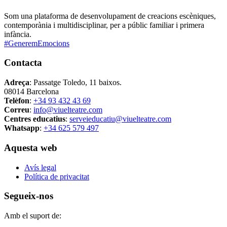
Som una plataforma de desenvolupament de creacions escèniques,
contemporània i multidisciplinar, per a públic familiar i primera
infància.
#GeneremEmocions
Contacta
Adreça
: Passatge Toledo, 11 baixos.
08014 Barcelona
Telèfon
:
+34 93 432 43 69
Correu
:
info@viuelteatre.com
Centres educatius
:
serveieducatiu@viuelteatre.com
Whatsapp
:
+34 625 579 497
Aquesta web
Avís legal
Política de privacitat
Segueix-nos
Amb el suport de: