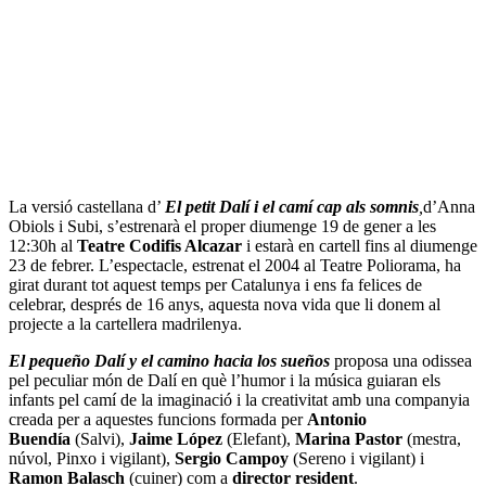
La versió castellana d’
El petit Dalí i el camí cap als somnis
,
d’Anna
Obiols i Subi, s’estrenarà el proper diumenge 19 de gener a les
12:30h al
Teatre Codifis Alcazar
i estarà en cartell fins al diumenge
23 de febrer. L’espectacle, estrenat el 2004 al Teatre Poliorama, ha
girat durant tot aquest temps per Catalunya i ens fa felices de
celebrar, després de 16 anys, aquesta nova vida que li donem al
projecte a la cartellera madrilenya.
El pequeño Dalí y el camino hacia los sueños
proposa una odissea
pel peculiar món de Dalí en què l’humor i la música guiaran els
infants pel camí de la imaginació i la creativitat amb una companyia
creada per a aquestes funcions formada per
Antonio
Buendía
(Salvi),
Jaime López
(Elefant),
Marina Pastor
(mestra,
núvol, Pinxo i vigilant),
Sergio Campoy
(Sereno i vigilant) i
Ramon Balasch
(cuiner) com a
director resident
.