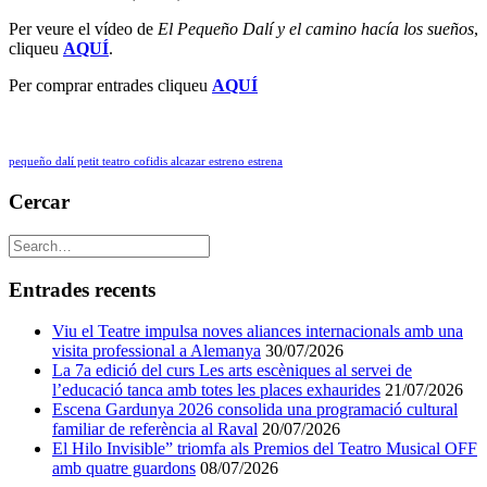
Per veure el vídeo de
El Pequeño Dalí y el camino hacía los sueños
,
cliqueu
AQUÍ
.
Per comprar entrades cliqueu
AQUÍ
pequeño dalí petit teatro cofidis alcazar estreno estrena
Cercar
Entrades recents
Viu el Teatre impulsa noves aliances internacionals amb una
visita professional a Alemanya
30/07/2026
La 7a edició del curs Les arts escèniques al servei de
l’educació tanca amb totes les places exhaurides
21/07/2026
Escena Gardunya 2026 consolida una programació cultural
familiar de referència al Raval
20/07/2026
El Hilo Invisible” triomfa als Premios del Teatro Musical OFF
amb quatre guardons
08/07/2026