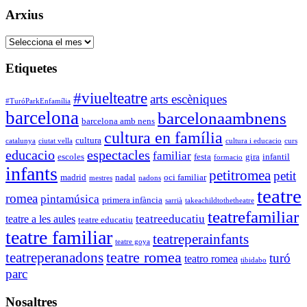
Arxius
Arxius
Etiquetes
#viuelteatre
arts escèniques
#TuróParkEnfamília
barcelona
barcelonaambnens
barcelona amb nens
cultura en família
cultura
catalunya
ciutat vella
cultura i educacio
curs
educacio
espectacles
familiar
escoles
festa
gira
infantil
formacio
infants
petitromea
petit
madrid
nadal
oci familiar
mestres
nadons
teatre
romea
pintamúsica
primera infància
sarrià
takeachildtothetheatre
teatrefamiliar
teatreeducatiu
teatre a les aules
teatre educatiu
teatre familiar
teatreperainfants
teatre goya
teatre romea
teatreperanadons
turó
teatro romea
tibidabo
parc
Nosaltres