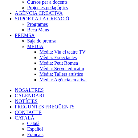
Cursos per a docents
Projectes pedagògics
AGÈNCIA CREATIVA
SUPORT A LA CREACIÓ
Programes
Beca Mans
PREMSA
Sala de premsa
MÈDIA
Mèdia: Viu el teatre TV
Mèdia: Espectacles
Mèdia: Petit Romea
Mèdia: Servei educatiu
Mèdia: Tallers artístics
Mèdia: Agència creativa
NOSALTRES
CALENDARI
NOTÍCIES
PREGUNTES FREQÜENTS
CONTACTE
CATALÀ
Català
Español
Français