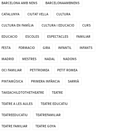
BARCELONA AMB NENS
BARCELONAAMBNENS
CATALUNYA
CIUTAT VELLA
CULTURA
CULTURA EN FAMÍLIA
CULTURA I EDUCACIO
CURS
EDUCACIO
ESCOLES
ESPECTACLES
FAMILIAR
FESTA
FORMACIO
GIRA
INFANTIL
INFANTS
MADRID
MESTRES
NADAL
NADONS
OCI FAMILIAR
PETITROMEA
PETIT ROMEA
PINTAMÚSICA
PRIMERA INFÀNCIA
SARRIÀ
TAKEACHILDTOTHETHEATRE
TEATRE
TEATRE A LES AULES
TEATRE EDUCATIU
TEATREEDUCATIU
TEATREFAMILIAR
TEATRE FAMILIAR
TEATRE GOYA