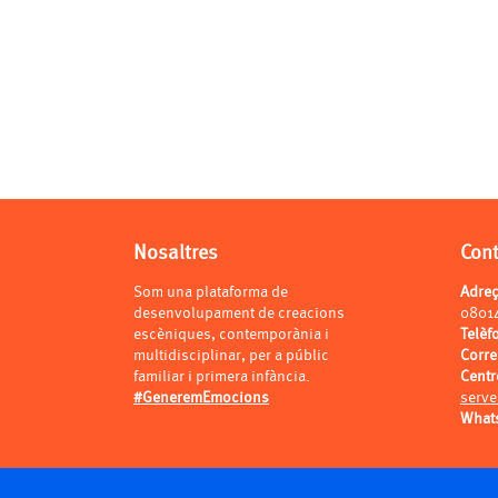
Nosaltres
Con
Som una plataforma de
Adre
desenvolupament de creacions
0801
escèniques, contemporània i
Telèf
multidisciplinar, per a públic
Corr
familiar i primera infància.
Centr
#GeneremEmocions
serve
What