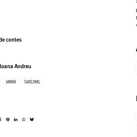
de contes
 Joana Andreu
SARRIÀ
TURÓ PARC