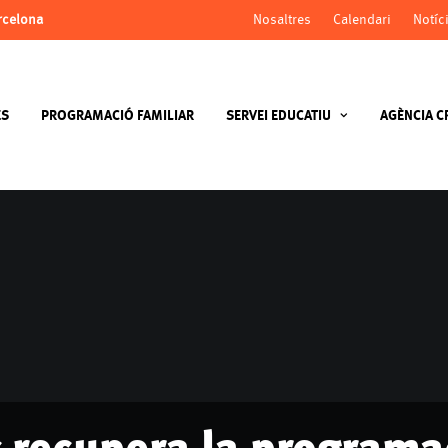
arcelona
Nosaltres
Calendari
Notíc
ES
PROGRAMACIÓ FAMILIAR
SERVEI EDUCATIU
AGÈNCIA C
c recupera la programa