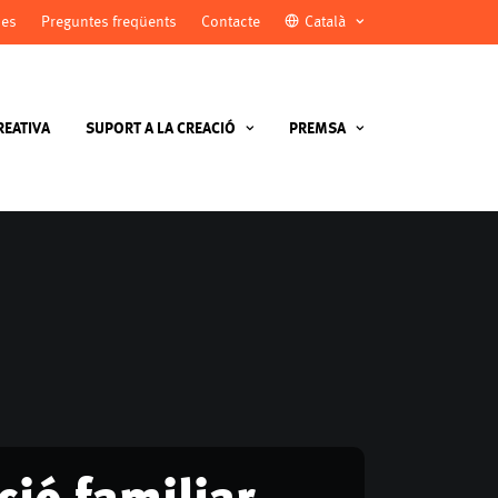
ies
Preguntes freqüents
Contacte
Català
REATIVA
SUPORT A LA CREACIÓ
PREMSA
ció familiar