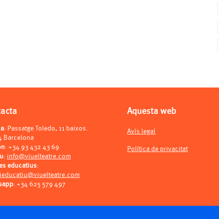
tacta
Aquesta web
ça
: Passatge Toledo, 11 baixos.
Avís legal
4 Barcelona
on
:
+34 93 432 43 69
Política de privacitat
eu
:
info@viuelteatre.com
es educatius
:
ieducatiu@viuelteatre.com
sapp
:
+34 625 579 497