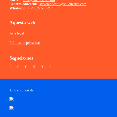
Centres educatius
:
serveieducatiu@viuelteatre.com
Whatsapp
:
+34 625 579 497
Aquesta web
Avís legal
Política de privacitat
Segueix-nos
Amb el suport de: