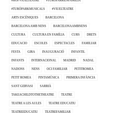
#HOPVIUELTEATRE
#TURÓPARKENFAMÍLIA
#TURÓPARKMUSICALS
#VIUELTEATRE
ARTS ESCÈNIQUES
BARCELONA
BARCELONA AMB NENS
BARCELONAAMBNENS
CULTURA
CULTURA EN FAMÍLIA
CURS
DRETS
EDUCACIO
ESCOLES
ESPECTACLES
FAMILIAR
FESTA
GIRA
INAUGURACIÓ
INFANTIL
INFANTS
INTERNACIONAL
MADRID
NADAL
NADONS
NENS
OCI FAMILIAR
PETITROMEA
PETIT ROMEA
PINTAMÚSICA
PRIMERA INFÀNCIA
SANT GERVASI
SARRIÀ
TAKEACHILDTOTHETHEATRE
TEATRE
TEATRE A LES AULES
TEATRE EDUCATIU
TEATREEDUCATIU
TEATREFAMILIAR