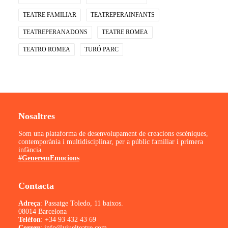
TEATRE FAMILIAR
TEATREPERAINFANTS
TEATREPERANADONS
TEATRE ROMEA
TEATRO ROMEA
TURÓ PARC
Nosaltres
Som una plataforma de desenvolupament de creacions escèniques,
contemporània i multidisciplinar, per a públic familiar i primera
infància.
#GeneremEmocions
Contacta
Adreça
: Passatge Toledo, 11 baixos.
08014 Barcelona
Telèfon
:
+34 93 432 43 69
Correu
:
info@viuelteatre.com