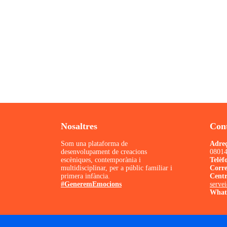
Nosaltres
Con
Som una plataforma de
Adre
desenvolupament de creacions
08014
escèniques, contemporània i
Telèf
multidisciplinar, per a públic familiar i
Corr
primera infància.
Centr
#GeneremEmocions
serve
What