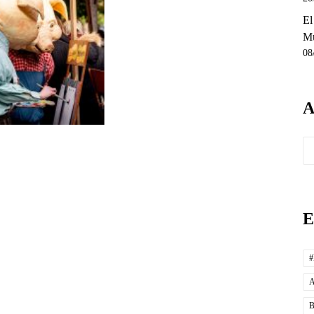
El
Mu
08
A
Ar
E