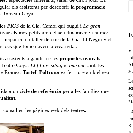
tes
: espectacles itinerants, taller de circ i jocs. La
uiar els assistents per descobrir la
programació
es Romea i Goya.
cles
PIGS
de la Cia. Campi qui pugui i
La gran
tivar els més petits amb el seu dinamisme i humor.
E
rticipar en un taller de circ de la Cia. El Negro y el
 jocs que fomentaven la creativitat.
Vi
in
s assistents a gaudir de les
propostes teatrals
l Teatre Goya,
El fil invisible, el musical
amb les
A
tre Romea,
Tortell Poltrona
va fer riure amb el seu
30
La
se
rtida a un
cicle de referència
per a les famílies que
ex
ualitat
.
21
 consulteu les pàgines web dels teatres:
Es
pr
Ra
20