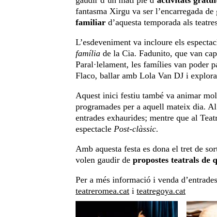
gaudir d’un matí ple d’
activitats gratuï
fantasma Xirgu va ser l’encarregada de g
familiar
d’aquesta temporada als teatr
L’esdeveniment va incloure els especta
família
de la Cia. Fadunito, que van cap
Paral·lelament, les famílies van poder pa
Flaco, ballar amb Lola Van DJ i explorar
Aquest inici festiu també va animar molt
programades per a aquell mateix dia. A
entrades exhaurides; mentre que al Tea
espectacle
Post-clàssic
.
Amb aquesta festa es dona el tret de so
volen gaudir de
propostes teatrals de q
Per a més informació i venda d’entrades,
teatreromea.cat
i
teatregoya.cat