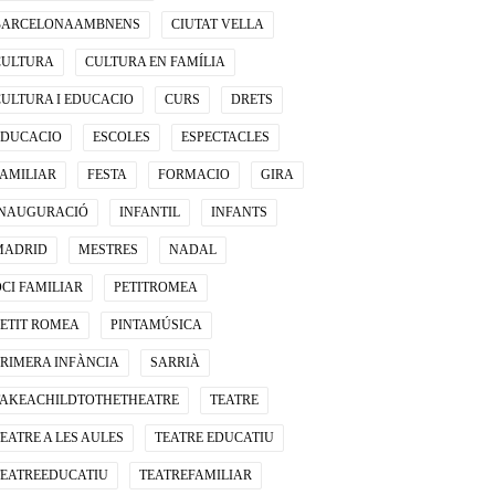
BARCELONAAMBNENS
CIUTAT VELLA
CULTURA
CULTURA EN FAMÍLIA
CULTURA I EDUCACIO
CURS
DRETS
EDUCACIO
ESCOLES
ESPECTACLES
FAMILIAR
FESTA
FORMACIO
GIRA
INAUGURACIÓ
INFANTIL
INFANTS
MADRID
MESTRES
NADAL
CI FAMILIAR
PETITROMEA
PETIT ROMEA
PINTAMÚSICA
PRIMERA INFÀNCIA
SARRIÀ
TAKEACHILDTOTHETHEATRE
TEATRE
EATRE A LES AULES
TEATRE EDUCATIU
TEATREEDUCATIU
TEATREFAMILIAR