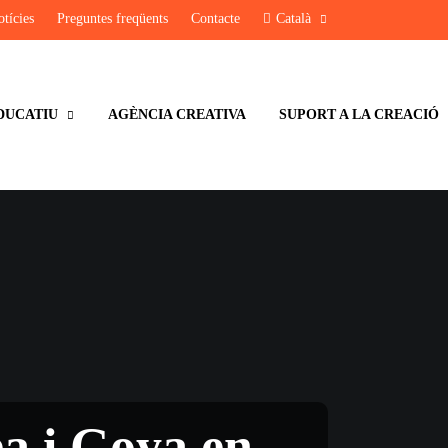
tícies
Preguntes freqüents
Contacte
Català
DUCATIU
AGÈNCIA CREATIVA
SUPORT A LA CREACIÓ
ea i Goya en