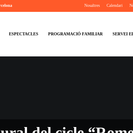
rcelona
Nosaltres
Calendari
No
ESPECTACLES
PROGRAMACIÓ FAMILIAR
SERVEI E
ural del cicle “Rom