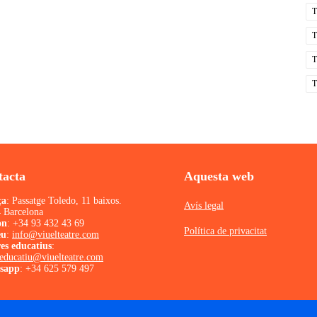
T
tacta
Aquesta web
ça
: Passatge Toledo, 11 baixos.
Avís legal
 Barcelona
on
:
+34 93 432 43 69
Política de privacitat
eu
:
info@viuelteatre.com
es educatius
:
ieducatiu@viuelteatre.com
sapp
:
+34 625 579 497