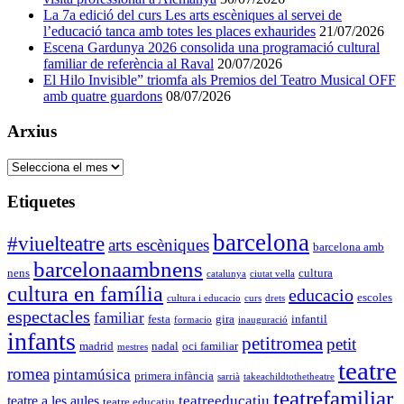
La 7a edició del curs Les arts escèniques al servei de
l’educació tanca amb totes les places exhaurides
21/07/2026
Escena Gardunya 2026 consolida una programació cultural
familiar de referència al Raval
20/07/2026
El Hilo Invisible” triomfa als Premios del Teatro Musical OFF
amb quatre guardons
08/07/2026
Arxius
Arxius
Etiquetes
barcelona
#viuelteatre
arts escèniques
barcelona amb
barcelonaambnens
nens
cultura
catalunya
ciutat vella
cultura en família
educacio
escoles
cultura i educacio
curs
drets
espectacles
familiar
festa
gira
infantil
formacio
inauguració
infants
petitromea
petit
madrid
nadal
oci familiar
mestres
teatre
romea
pintamúsica
primera infància
sarrià
takeachildtothetheatre
teatrefamiliar
teatreeducatiu
teatre a les aules
teatre educatiu