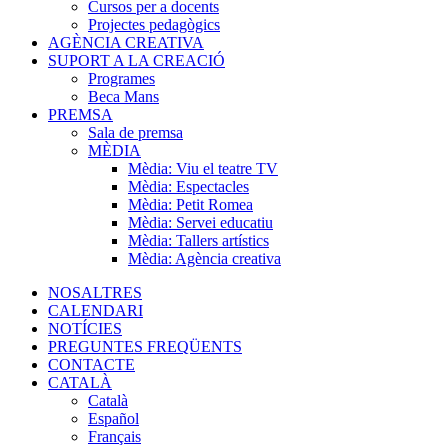
Cursos per a docents
Projectes pedagògics
AGÈNCIA CREATIVA
SUPORT A LA CREACIÓ
Programes
Beca Mans
PREMSA
Sala de premsa
MÈDIA
Mèdia: Viu el teatre TV
Mèdia: Espectacles
Mèdia: Petit Romea
Mèdia: Servei educatiu
Mèdia: Tallers artístics
Mèdia: Agència creativa
NOSALTRES
CALENDARI
NOTÍCIES
PREGUNTES FREQÜENTS
CONTACTE
CATALÀ
Català
Español
Français