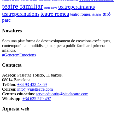
teatre familiar
teatreperainfants
teatre goya
teatre romea
teatreperanadons
turó
teatro romea
tibidabo
parc
Nosaltres
Som una plataforma de desenvolupament de creacions escèniques,
contemporània i multidisciplinar, per a públic familiar i primera
infància.
#GeneremEmocions
Contacta
Adreça
: Passatge Toledo, 11 baixos.
08014 Barcelona
Telèfon
:
+34 93 432 43 69
Correu
:
info@viuelteatre.com
Centres educatius
:
serveieducatiu@viuelteatre.com
Whatsapp
:
+34 625 579 497
Aquesta web