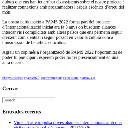
dubtes que ens han fet arribar els assistents sobre el nostre projecte i
realitzar connexions amb programadors i espais escènics d’arreu del
món.
La nostra participació a PAMS 2022 forma part del projecte
d’Internacionalització iniciat ara fa 3 anys on busquem aliances
intercanvis i complicitats amb altres països que ens permetin seguir
creixent com a entitat i seguir posant en valor la cultura com a
transmissora de beneficis educatius.
Agrair un cop més a l’organització de PAMS 2022 l’oportunitat de
poder-hi participar i esperem poder-ho fer presencialment en una
altra ocasió.
#hopviuelteatre
#pams2022
#performingrats
#viuelteatre
pintamúsica
Cercar
Entrades recents
Viu el Teatre impulsa noves aliances internacionals amb una
visita professional a Alemanya
30/07/2026