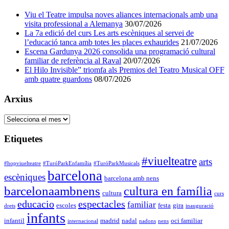
Viu el Teatre impulsa noves aliances internacionals amb una
visita professional a Alemanya
30/07/2026
La 7a edició del curs Les arts escèniques al servei de
l’educació tanca amb totes les places exhaurides
21/07/2026
Escena Gardunya 2026 consolida una programació cultural
familiar de referència al Raval
20/07/2026
El Hilo Invisible” triomfa als Premios del Teatro Musical OFF
amb quatre guardons
08/07/2026
Arxius
Arxius
Etiquetes
#viuelteatre
arts
#hopviuelteatre
#TuróParkEnfamília
#TuróParkMusicals
barcelona
escèniques
barcelona amb nens
barcelonaambnens
cultura en família
cultura
curs
educacio
espectacles
familiar
escoles
festa
gira
drets
inauguració
infants
infantil
madrid
nadal
oci familiar
internacional
nadons
nens