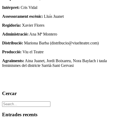
Intèrpret:
Cris Vidal
Assessorament escènic:
Lluı́s Juanet
Regidoria:
Xavier Flores
Administració:
Ana Mª Montero
Distribució:
Mariona Barba (distribucio@viuelteatre.com)
Producció:
Viu el Teatre
Agraïments:
Aina Juanet, Jordi Boixareu, Nora Baylach i taula
feminismes del districte Sarrià-Sant Gervasi
Cercar
Entrades recents