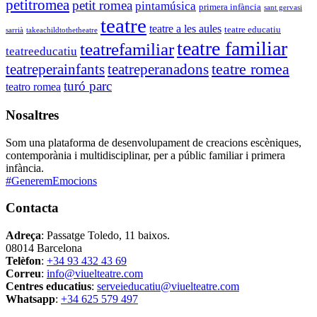
petitromea
petit romea
pintamúsica
primera infància
sant gervasi
teatre
teatre a les aules
teatre educatiu
sarrià
takeachildtothetheatre
teatre familiar
teatrefamiliar
teatreeducatiu
teatre romea
teatreperainfants
teatreperanadons
turó parc
teatro romea
Nosaltres
Som una plataforma de desenvolupament de creacions escèniques,
contemporània i multidisciplinar, per a públic familiar i primera
infància.
#GeneremEmocions
Contacta
Adreça
: Passatge Toledo, 11 baixos.
08014 Barcelona
Telèfon
:
+34 93 432 43 69
Correu
:
info@viuelteatre.com
Centres educatius
:
serveieducatiu@viuelteatre.com
Whatsapp
:
+34 625 579 497