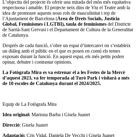
L’objectiu del projecte és oferir una mirada del món més equitativa
respectuosa i amable. El projecte neix dins de Viu el Teatre amb la
idea de promoure aquests nous rols de masculinitat i rep de
l’Ajuntament de Barcelona (
Àrea de Drets Socials, Justícia
Global, Feminismes i LGTBI), taula de feminismes
del Districte
de Sarrià-Sant Gervasi i el Departament de Cultura de la Generalitat
de Catalunya.
Després de cada funció, s’obre un espai d’intercanvi on s’estableix
un diàleg amb el públic en el que es posen en comú els temes
exposats durant la funció. En aquest espai, els més petits poden
opinar, debatre i contrastar opinions.
La Fotògrafa Mira es va estrenar el a les Festes de la Mercè
d’aquest 2023, va fer temporada al Turó Park i visitará a més
de 10 escoles de Catalunya durant el 2024/2025.
Equip de La Fotògrafa Mira
Idea original:
Mariona Barba i Gisela Juanet
Direcció
: Gisela Juanet
Adaptació:
Cris Vidal, Daniela De Vecchi i Gisela Juanet