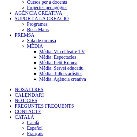
Cursos per a docents
Projectes pedagògics
AGÈNCIA CREATIVA
SUPORT A LA CREACIÓ
Programes
Beca Mans
PREMSA
Sala de premsa
MÈDIA
Mèdia: Viu el teatre TV
Mèdia: Espectacles
Mèdia: Petit Romea
Mèdia: Servei educatiu
Mèdia: Tallers artístics
Mèdia: Agència creativa
NOSALTRES
CALENDARI
NOTÍCIES
PREGUNTES FREQÜENTS
CONTACTE
CATALÀ
Català
Español
Français