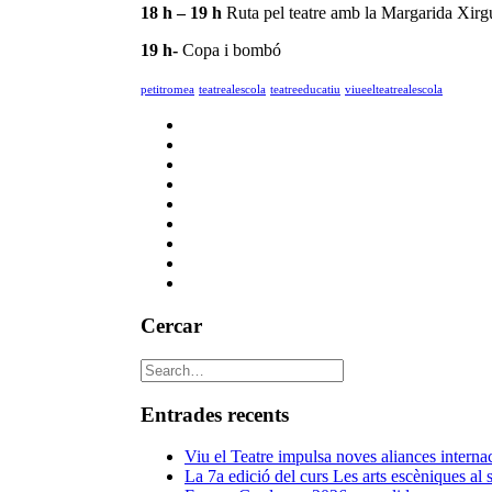
18 h – 19 h
Ruta pel teatre amb la Margarida Xirgu
19 h-
Copa i bombó
petitromea
teatrealescola
teatreeducatiu
viueelteatrealescola
Cercar
Entrades recents
Viu el Teatre impulsa noves aliances intern
La 7a edició del curs Les arts escèniques al 