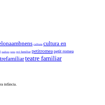
elonaambnens
cultura en
cultura
petitromea
petit romea
l
oci familiar
nadons
nens
teatre familiar
trefamiliar
ra infància.