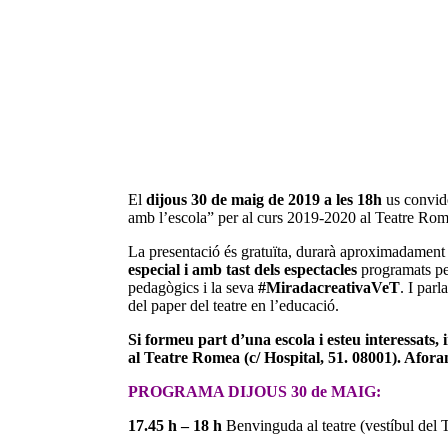
El
dijous 30 de maig de 2019
a les 18h
us convid
amb l’escola” per al curs 2019-2020 al Teatre Ro
La presentació és gratuïta, durarà aproximadament 
especial i amb tast dels espectacles
programats per
pedagògics i la seva
#MiradacreativaVeT
. I par
del paper del teatre en l’educació.
Si formeu part d’una escola i esteu interessats,
al Teatre Romea (c/ Hospital, 51. 08001). Afora
PROGRAMA DIJOUS 30 de MAIG:
17.45 h – 18 h
Benvinguda al teatre (vestíbul del