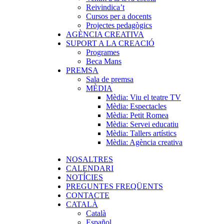
Reivindica’t
Cursos per a docents
Projectes pedagògics
AGÈNCIA CREATIVA
SUPORT A LA CREACIÓ
Programes
Beca Mans
PREMSA
Sala de premsa
MÈDIA
Mèdia: Viu el teatre TV
Mèdia: Espectacles
Mèdia: Petit Romea
Mèdia: Servei educatiu
Mèdia: Tallers artístics
Mèdia: Agència creativa
NOSALTRES
CALENDARI
NOTÍCIES
PREGUNTES FREQÜENTS
CONTACTE
CATALÀ
Català
Español