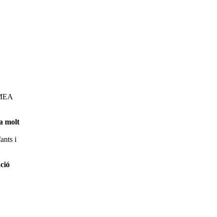
OMEA
a molt
ants i
ció