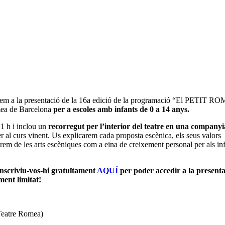
em a la presentació de la 16a edició de la programació “El PETIT R
mea de Barcelona
per a escoles amb infants de 0 a 14 anys.
1 h i inclou un
recorregut per l’interior del teatre en una companyi
 al curs vinent. Us explicarem cada proposta escènica, els seus valors
larem de les arts escèniques com a eina de creixement personal per als inf
 inscriviu-vos-hi gratuïtament
AQUÍ
per poder accedir a la presenta
ment limitat!
 Teatre Romea)