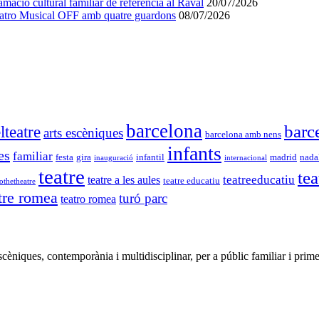
ció cultural familiar de referència al Raval
20/07/2026
Teatro Musical OFF amb quatre guardons
08/07/2026
barcelona
barc
lteatre
arts escèniques
barcelona amb nens
infants
es
familiar
festa
gira
infantil
madrid
nada
inauguració
internacional
teatre
tea
teatreeducatiu
teatre a les aules
teatre educatiu
othetheatre
tre romea
turó parc
teatro romea
iques, contemporània i multidisciplinar, per a públic familiar i prime