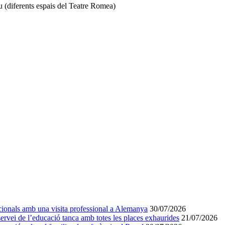
 (diferents espais del Teatre Romea)
acionals amb una visita professional a Alemanya
30/07/2026
servei de l’educació tanca amb totes les places exhaurides
21/07/2026