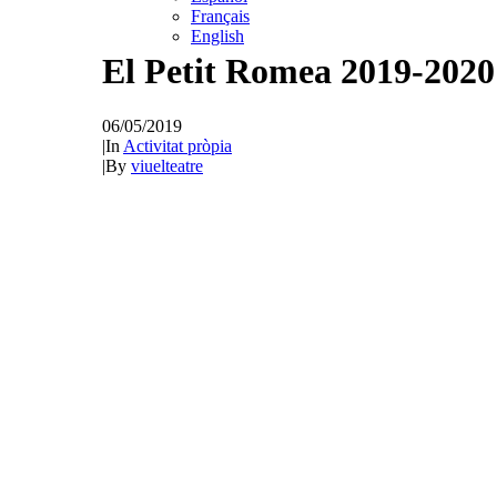
Français
English
El Petit Romea 2019-2020 
06/05/2019
|
In
Activitat pròpia
|
By
viuelteatre