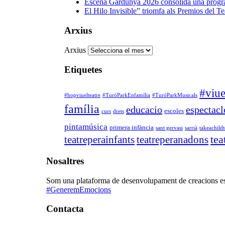
Escena Gardunya 2026 consolida una programa
El Hilo Invisible” triomfa als Premios del 
Arxius
Arxius
Etiquetes
#viue
#hopviuelteatre
#TuróParkEnfamília
#TuróParkMusicals
família
educacio
espectacl
escoles
curs
drets
pintamúsica
primera infància
sant gervasi
sarrià
takeachildt
tea
teatreperainfants
teatreperanadons
Nosaltres
Som una plataforma de desenvolupament de creacions escèn
#GeneremEmocions
Contacta