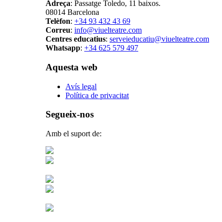
Adreça
: Passatge Toledo, 11 baixos.
08014 Barcelona
Telèfon
:
+34 93 432 43 69
Correu
:
info@viuelteatre.com
Centres educatius
:
serveieducatiu@viuelteatre.com
Whatsapp
:
+34 625 579 497
Aquesta web
Avís legal
Política de privacitat
Segueix-nos
Amb el suport de: