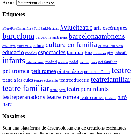
Arxius
Etiquetes
#viuelteatre
arts escèniques
#TuróParkEnfamília
#TuróParkMusicals
barcelona
barcelonaambnens
barcelona amb nens
cultura en família
cultura
catalunya
ciutat vella
cultura i educacio
educacio
espectacles
familiar
escoles
festa
gira
infantil
formacio
infants
madrid
nadal
oci familiar
internacional
mestres
nadons
nens
teatre
petitromea
petit romea
pintamúsica
primera infància
teatrefamiliar
teatreeducatiu
teatre a les aules
teatre educatiu
teatre familiar
teatreperainfants
teatre goya
teatre romea
teatreperanadons
turó
teatro romea
tibidabo
parc
Nosaltres
Som una plataforma de desenvolupament de creacions escèniques,
contemporània i multidisciplinar, per a públic familiar i primera