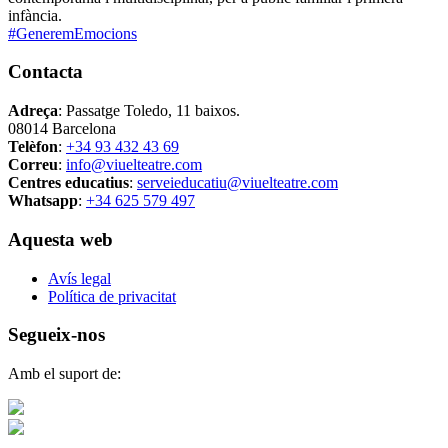
infància.
#GeneremEmocions
Contacta
Adreça
: Passatge Toledo, 11 baixos.
08014 Barcelona
Telèfon
:
+34 93 432 43 69
Correu
:
info@viuelteatre.com
Centres educatius
:
serveieducatiu@viuelteatre.com
Whatsapp
:
+34 625 579 497
Aquesta web
Avís legal
Política de privacitat
Segueix-nos
Amb el suport de: