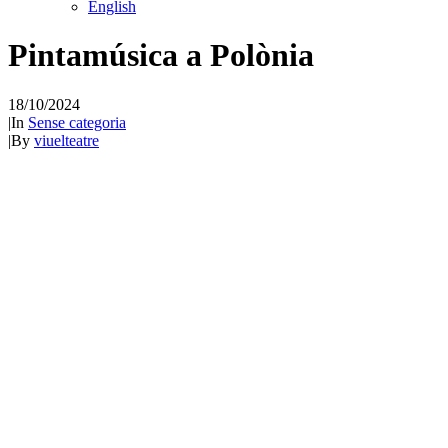
English
Pintamúsica a Polònia
18/10/2024
|
In
Sense categoria
|
By
viuelteatre