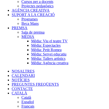
Cursos per a docents
Projectes pedagògics
AGÈNCIA CREATIVA
SUPORT A LA CREACIÓ
Programes
Beca Mans
PREMSA
Sala de premsa
MÈDIA
Mèdia: Viu el teatre TV
Mèdia: Espectacles
Mèdia: Petit Romea
Mèdia: Servei educatiu
Mèdia: Tallers artístics
Mèdia: Agència creativa
NOSALTRES
CALENDARI
NOTÍCIES
PREGUNTES FREQÜENTS
CONTACTE
CATALÀ
Català
Español
Français