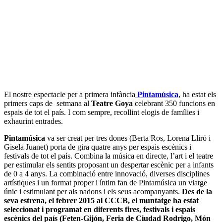
El nostre espectacle per a primera infància
Pintamúsica
, ha estat els
primers caps de setmana al
Teatre Goya
celebrant 350 funcions en
espais de tot el país. I com sempre, recollint elogis de famílies i
exhaurint entrades.
Pintamúsica
va ser creat per tres dones (Berta Ros, Lorena Lliró i
Gisela Juanet) porta de gira quatre anys per espais escènics i
festivals de tot el país. Combina la música en directe, l’art i el teatre
per estimular els sentits proposant un despertar escènic per a infants
de 0 a 4 anys. La combinació entre innovació, diverses disciplines
artístiques i un format proper i íntim fan de Pintamúsica un viatge
únic i estimulant per als nadons i els seus acompanyants.
Des de la
seva estrena, el febrer 2015 al CCCB, el muntatge ha estat
seleccionat i programat en diferents fires, festivals i espais
escènics del país (Feten-Gijón, Feria de Ciudad Rodrigo, Món