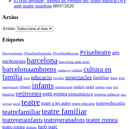
El Hilo Invisible” triomfa als Premios del Teatro Musical OFF
amb quatre guardons
08/07/2026
Arxius
Arxius
Etiquetes
#viuelteatre
arts
#hopviuelteatre
#TuróParkEnfamília
#TuróParkMusicals
barcelona
escèniques
barcelona amb nens
barcelonaambnens
cultura en
cultura
catalunya
família
educacio
espectacles
familiar
escoles
festa
gira
drets
infants
infantil
madrid
nadal
oci
inauguració
internacional
nadons
nens
petitromea
petit romea
pintamúsica
familiar
primera infància
sant
teatre
teatreeducatiu
teatre a les aules
teatre educatiu
gervasi
sarrià
teatre familiar
teatrefamiliar
teatre romea
teatreperainfants
teatreperanadons
turó parc
teatro romea
tibidabo