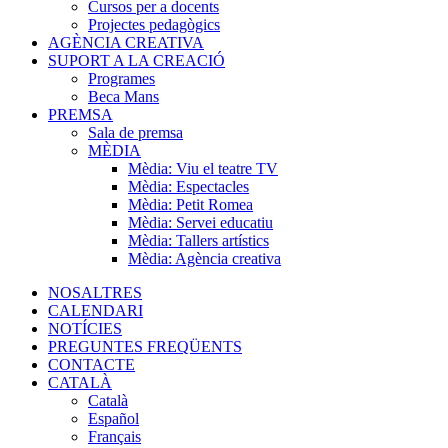
Cursos per a docents
Projectes pedagògics
AGÈNCIA CREATIVA
SUPORT A LA CREACIÓ
Programes
Beca Mans
PREMSA
Sala de premsa
MÈDIA
Mèdia: Viu el teatre TV
Mèdia: Espectacles
Mèdia: Petit Romea
Mèdia: Servei educatiu
Mèdia: Tallers artístics
Mèdia: Agència creativa
NOSALTRES
CALENDARI
NOTÍCIES
PREGUNTES FREQÜENTS
CONTACTE
CATALÀ
Català
Español
Français