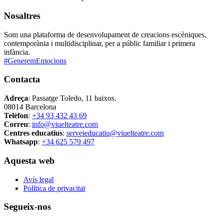
Nosaltres
Som una plataforma de desenvolupament de creacions escèniques,
contemporània i multidisciplinar, per a públic familiar i primera
infància.
#GeneremEmocions
Contacta
Adreça
: Passatge Toledo, 11 baixos.
08014 Barcelona
Telèfon
:
+34 93 432 43 69
Correu
:
info@viuelteatre.com
Centres educatius
:
serveieducatiu@viuelteatre.com
Whatsapp
:
+34 625 579 497
Aquesta web
Avís legal
Política de privacitat
Segueix-nos