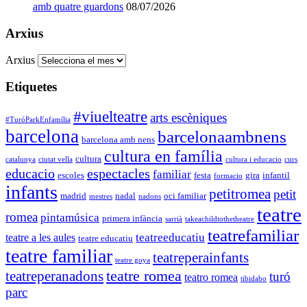
amb quatre guardons
08/07/2026
Arxius
Arxius
Etiquetes
#viuelteatre
arts escèniques
#TuróParkEnfamília
barcelona
barcelonaambnens
barcelona amb nens
cultura en família
cultura
catalunya
ciutat vella
cultura i educacio
curs
educacio
espectacles
familiar
escoles
festa
gira
infantil
formacio
infants
petitromea
petit
madrid
nadal
oci familiar
mestres
nadons
teatre
romea
pintamúsica
primera infància
sarrià
takeachildtothetheatre
teatrefamiliar
teatreeducatiu
teatre a les aules
teatre educatiu
teatre familiar
teatreperainfants
teatre goya
teatre romea
teatreperanadons
turó
teatro romea
tibidabo
parc