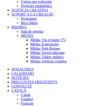
Cursos per a docents
Projectes pedagògics
AGÈNCIA CREATIVA
SUPORT A LA CREACIÓ
Programes
Beca Mans
PREMSA
Sala de premsa
MÈDIA
Mèdia: Viu el teatre TV
Mèdia: Espectacles
Mèdia: Petit Romea
Mèdia: Servei educatiu
Mèdia: Tallers artístics
Mèdia: Agència creativa
NOSALTRES
CALENDARI
NOTÍCIES
PREGUNTES FREQÜENTS
CONTACTE
CATALÀ
Català
Español
Français