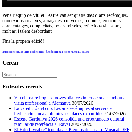
Per a l’equip de
Viu el Teatre
van ser quatre dies d’arts escèniques,
connexions creatives, abraçades, converses, reunions, emocions,
aprenentatges, complicitats, noves mirades, reflexions vitals, art,
molt art i talent desbordant.
Fins la propera edició!
artsescenioques
arts escèniques
firadetarrega
fires
tarrega
teatre
Cercar
Entrades recents
Viu el Teatre impulsa noves aliances internacionals amb una
visita professional a Alemanya
30/07/2026
La 7a edició del curs Les arts escèniques al servei de
l’educació tanca amb totes les places exhaurides
21/07/2026
Escena Gardunya 2026 consolida una programació cultural
familiar de referència al Raval
20/07/2026
El Hilo Invisible” triomfa als Premios del Teatro Musical OFF