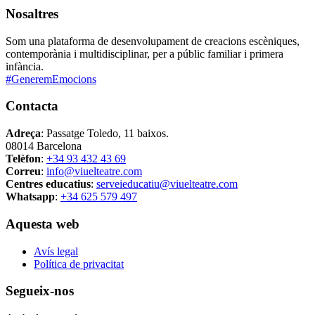
Nosaltres
Som una plataforma de desenvolupament de creacions escèniques,
contemporània i multidisciplinar, per a públic familiar i primera
infància.
#GeneremEmocions
Contacta
Adreça
: Passatge Toledo, 11 baixos.
08014 Barcelona
Telèfon
:
+34 93 432 43 69
Correu
:
info@viuelteatre.com
Centres educatius
:
serveieducatiu@viuelteatre.com
Whatsapp
:
+34 625 579 497
Aquesta web
Avís legal
Política de privacitat
Segueix-nos