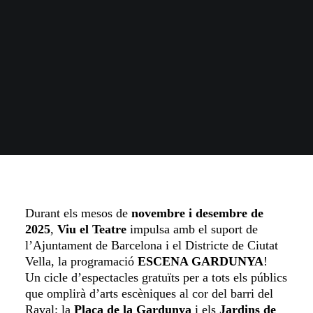
Durant els mesos de
novembre i desembre de
2025
,
Viu el Teatre
impulsa amb el suport de
l’Ajuntament de Barcelona i el Districte de Ciutat
Vella, la programació
ESCENA GARDUNYA
!
Un cicle d’espectacles gratuïts per a tots els públics
que omplirà d’arts escèniques al cor del barri del
Raval: la
Plaça de la Gardunya
i els
Jardins de