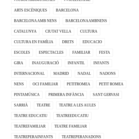
ARTS ESCÈNIQUES
BARCELONA
BARCELONA AMB NENS
BARCELONAAMBNENS
CATALUNYA
CIUTAT VELLA
CULTURA
CULTURA EN FAMÍLIA
DRETS
EDUCACIO
ESCOLES
ESPECTACLES
FAMILIAR
FESTA
GIRA
INAUGURACIÓ
INFANTIL
INFANTS
INTERNACIONAL
MADRID
NADAL
NADONS
NENS
OCI FAMILIAR
PETITROMEA
PETIT ROMEA
PINTAMÚSICA
PRIMERA INFÀNCIA
SANT GERVASI
SARRIÀ
TEATRE
TEATRE A LES AULES
TEATRE EDUCATIU
TEATREEDUCATIU
TEATREFAMILIAR
TEATRE FAMILIAR
TEATREPERAINFANTS
TEATREPERANADONS