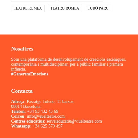
TEATRE ROMEA
TEATRO ROMEA
TURÓ PARC
Nosaltres
Som una plataforma de desenvolupament de creacions escèniques,
contemporània i multidisciplinar, per a públic familiar i primera
infància.
#GeneremEmocions
Contacta
Adreça
: Passatge Toledo, 11 baixos.
08014 Barcelona
Telèfon
:
+34 93 432 43 69
Correu
:
info@viuelteatre.com
Centres educatius
:
serveieducatiu@viuelteatre.com
Whatsapp
:
+34 625 579 497