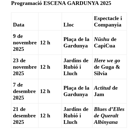
Programació ESCENA GARDUNYA 2025
Espectacle i
Data
Lloc
Companyia
9 de
Plaça de la
Nüshu
de
novembre
12 h
Gardunya
CapiCua
2025
23 de
Jardins de
Here we go
novembre
12 h
Rubió i
de Guga &
2025
Lluch
Silvia
7 de
Plaça de la
Actitud
de
desembre
12 h
Gardunya
Jam
2025
21 de
Jardins de
Blues d’Elles
desembre
12 h
Rubió i
de Queralt
2025
Lluch
Albinyana