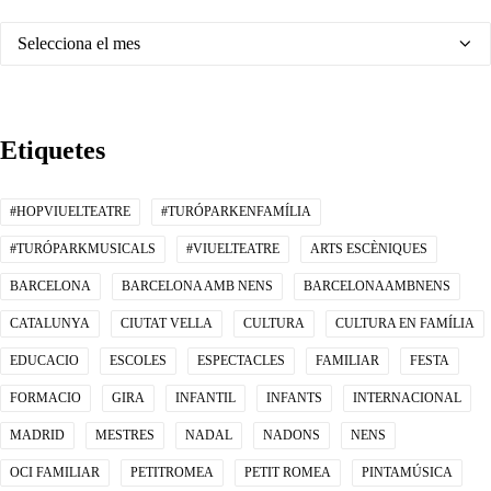
Arxius
Etiquetes
#HOPVIUELTEATRE
#TURÓPARKENFAMÍLIA
#TURÓPARKMUSICALS
#VIUELTEATRE
ARTS ESCÈNIQUES
BARCELONA
BARCELONA AMB NENS
BARCELONAAMBNENS
CATALUNYA
CIUTAT VELLA
CULTURA
CULTURA EN FAMÍLIA
EDUCACIO
ESCOLES
ESPECTACLES
FAMILIAR
FESTA
FORMACIO
GIRA
INFANTIL
INFANTS
INTERNACIONAL
MADRID
MESTRES
NADAL
NADONS
NENS
OCI FAMILIAR
PETITROMEA
PETIT ROMEA
PINTAMÚSICA