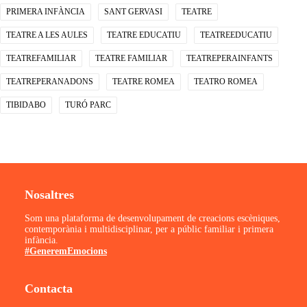
PRIMERA INFÀNCIA
SANT GERVASI
TEATRE
TEATRE A LES AULES
TEATRE EDUCATIU
TEATREEDUCATIU
TEATREFAMILIAR
TEATRE FAMILIAR
TEATREPERAINFANTS
TEATREPERANADONS
TEATRE ROMEA
TEATRO ROMEA
TIBIDABO
TURÓ PARC
Nosaltres
Som una plataforma de desenvolupament de creacions escèniques,
contemporània i multidisciplinar, per a públic familiar i primera
infància.
#GeneremEmocions
Contacta