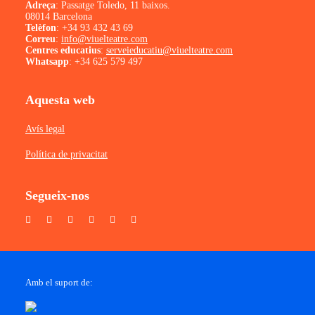
Adreça
: Passatge Toledo, 11 baixos.
08014 Barcelona
Telèfon
:
+34 93 432 43 69
Correu
:
info@viuelteatre.com
Centres educatius
:
serveieducatiu@viuelteatre.com
Whatsapp
:
+34 625 579 497
Aquesta web
Avís legal
Política de privacitat
Segueix-nos
Amb el suport de: