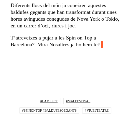
Diferents llocs del món ja coneixen aquestes
baldufes gegants que han transformat durant unes
hores avingudes conegudes de Nova York o Tokio,
en un carrer d’oci, riures i joc.
T’atreveixes a pujar a les Spin on Top a
Barcelona? Mira Nosaltres ja ho hem fet!
#LAMERCE
#MACFESTIVAL
#SPINONTOP #BALDUFESGEGANTS
#VIUELTEATRE