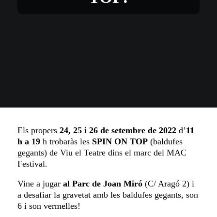
Els propers
24, 25 i 26 de setembre de 2022
d’
11
h a 19
h trobaràs les
SPIN ON TOP
(baldufes
gegants) de Viu el Teatre dins el marc del MAC
Festival.
Vine a jugar
al Parc de Joan Miró
(C/ Aragó 2) i
a desafiar la gravetat amb les baldufes gegants, son
6 i son vermelles!