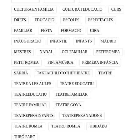
CULTURA EN FAMÍLIA
CULTURA I EDUCACIO
CURS
DRETS
EDUCACIO
ESCOLES
ESPECTACLES
FAMILIAR
FESTA
FORMACIO
GIRA
INAUGURACIÓ
INFANTIL
INFANTS
MADRID
MESTRES
NADAL
OCI FAMILIAR
PETITROMEA
PETIT ROMEA
PINTAMÚSICA
PRIMERA INFÀNCIA
SARRIÀ
TAKEACHILDTOTHETHEATRE
TEATRE
TEATRE A LES AULES
TEATRE EDUCATIU
TEATREEDUCATIU
TEATREFAMILIAR
TEATRE FAMILIAR
TEATRE GOYA
TEATREPERAINFANTS
TEATREPERANADONS
TEATRE ROMEA
TEATRO ROMEA
TIBIDABO
TURÓ PARC