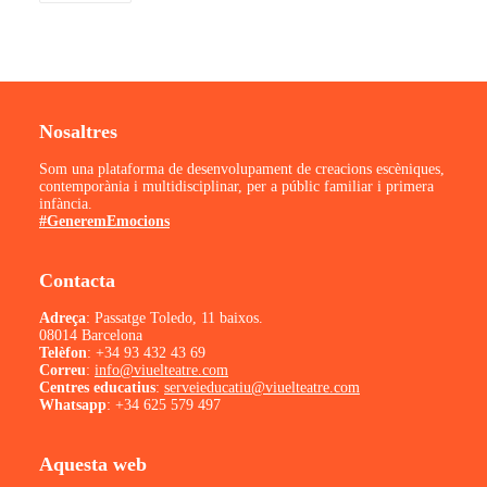
Nosaltres
Som una plataforma de desenvolupament de creacions escèniques,
contemporània i multidisciplinar, per a públic familiar i primera
infància.
#GeneremEmocions
Contacta
Adreça
: Passatge Toledo, 11 baixos.
08014 Barcelona
Telèfon
:
+34 93 432 43 69
Correu
:
info@viuelteatre.com
Centres educatius
:
serveieducatiu@viuelteatre.com
Whatsapp
:
+34 625 579 497
Aquesta web