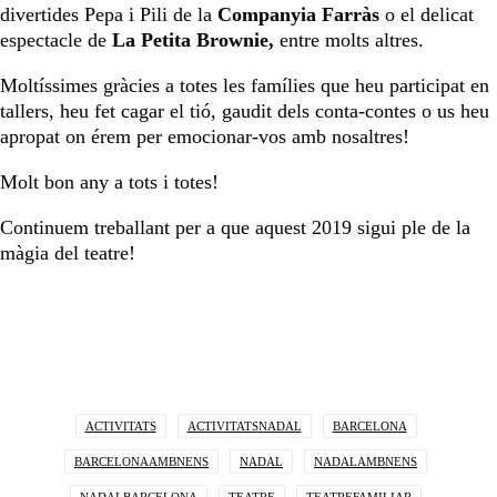
divertides Pepa i Pili de la
Companyia Farràs
o el delicat
espectacle de
La Petita Brownie,
entre molts altres.
Moltíssimes gràcies a totes les famílies que heu participat en
tallers, heu fet cagar el tió, gaudit dels conta-contes o us heu
apropat on érem per emocionar-vos amb nosaltres!
Molt bon any a tots i totes!
Continuem treballant per a que aquest 2019 sigui ple de la
màgia del teatre!
ACTIVITATS
ACTIVITATSNADAL
BARCELONA
BARCELONAAMBNENS
NADAL
NADALAMBNENS