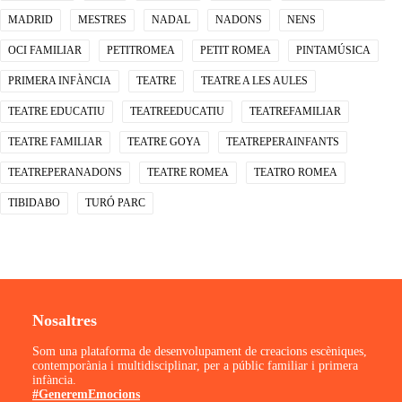
MADRID
MESTRES
NADAL
NADONS
NENS
OCI FAMILIAR
PETITROMEA
PETIT ROMEA
PINTAMÚSICA
PRIMERA INFÀNCIA
TEATRE
TEATRE A LES AULES
TEATRE EDUCATIU
TEATREEDUCATIU
TEATREFAMILIAR
TEATRE FAMILIAR
TEATRE GOYA
TEATREPERAINFANTS
TEATREPERANADONS
TEATRE ROMEA
TEATRO ROMEA
TIBIDABO
TURÓ PARC
Nosaltres
Som una plataforma de desenvolupament de creacions escèniques,
contemporània i multidisciplinar, per a públic familiar i primera
infància.
#GeneremEmocions