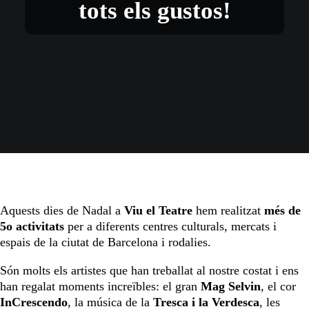
tots els gustos!
Aquests dies de Nadal a
Viu el Teatre
hem realitzat
més de
5o activitats
per a diferents centres culturals, mercats i
espais de la ciutat de Barcelona i rodalies.
Són molts els artistes que han treballat al nostre costat i ens
han regalat moments increïbles: el gran
Mag Selvin
, el cor
InCrescendo
, la música de la
Tresca i la Verdesca
, les