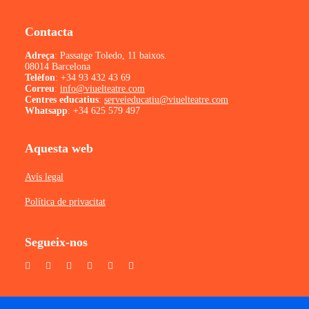
Contacta
Adreça
: Passatge Toledo, 11 baixos.
08014 Barcelona
Telèfon
:
+34 93 432 43 69
Correu
:
info@viuelteatre.com
Centres educatius
:
serveieducatiu@viuelteatre.com
Whatsapp
:
+34 625 579 497
Aquesta web
Avís legal
Política de privacitat
Segueix-nos