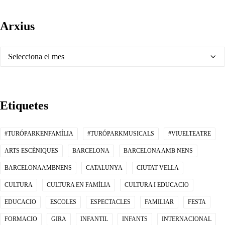
Arxius
Arxius
Etiquetes
#TURÓPARKENFAMÍLIA
#TURÓPARKMUSICALS
#VIUELTEATRE
ARTS ESCÈNIQUES
BARCELONA
BARCELONA AMB NENS
BARCELONAAMBNENS
CATALUNYA
CIUTAT VELLA
CULTURA
CULTURA EN FAMÍLIA
CULTURA I EDUCACIO
EDUCACIO
ESCOLES
ESPECTACLES
FAMILIAR
FESTA
FORMACIO
GIRA
INFANTIL
INFANTS
INTERNACIONAL