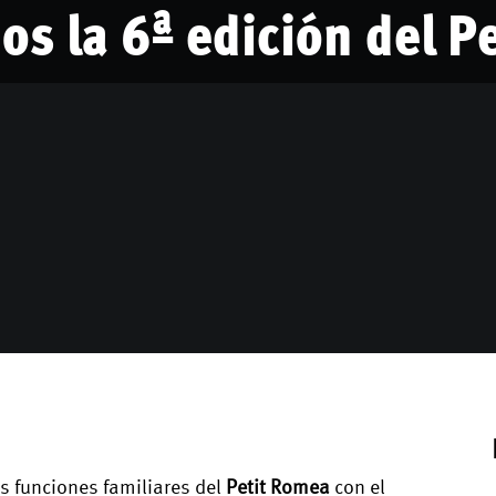
s la 6ª edición del P
s funciones familiares del
Petit Romea
con el