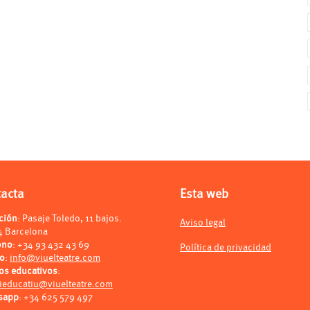
tacta
Esta web
ción
: Pasaje Toledo, 11 bajos.
Aviso legal
4 Barcelona
ono
:
+34 93 432 43 69
Política de privacidad
eo
:
info@viuelteatre.com
os educativos
:
ieducatiu@viuelteatre.com
sapp
:
+34 625 579 497