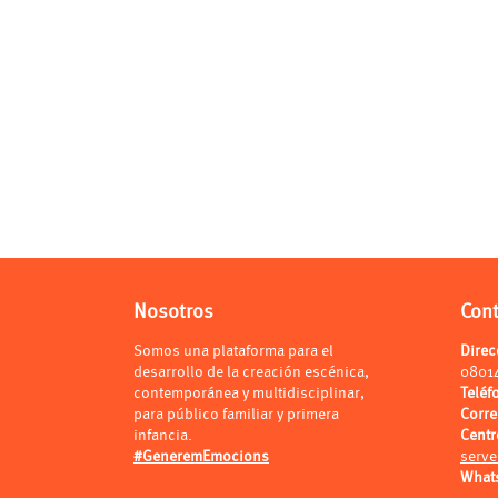
Nosotros
Con
Somos una plataforma para el
Direc
desarrollo de la creación escénica,
0801
contemporánea y multidisciplinar,
Teléf
para público familiar y primera
Corr
infancia.
Centr
#GeneremEmocions
serve
What