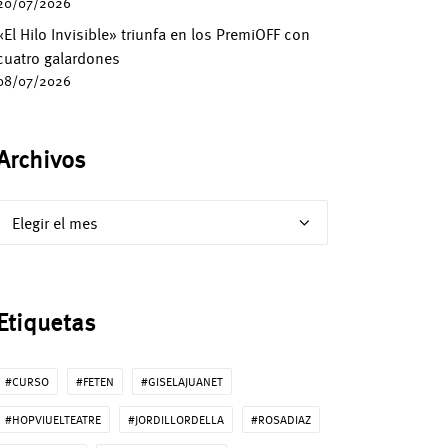
20/07/2026
«El Hilo Invisible» triunfa en los PremiOFF con
cuatro galardones
08/07/2026
Archivos
Archivos
Etiquetas
#CURSO
#FETEN
#GISELAJUANET
#HOPVIUELTEATRE
#JORDILLORDELLA
#ROSADIAZ