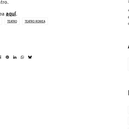
atro.
mea
aquí
.
TEATRO
TEATRO ROMEA