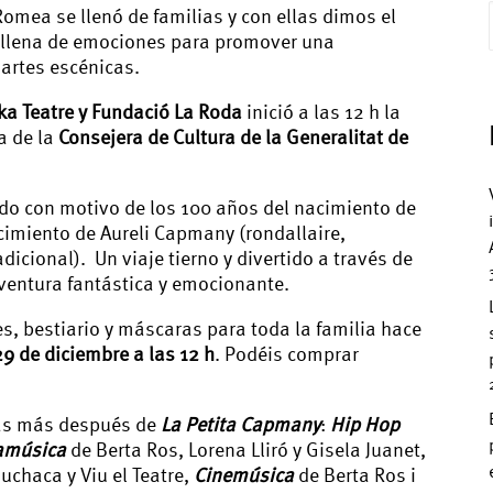
 Romea se llenó de familias y con ellas dimos el
a llena de emociones para promover una
artes escénicas.
a Teatre y Fundació La Roda
inició a las 12 h la
a de la
Consejera de Cultura de la Generalitat de
do con motivo de los 100 años del nacimiento de
cimiento de Aureli Capmany (rondallaire,
adicional). Un viaje tierno y divertido a través de
aventura fantástica y emocionante.
tes, bestiario y máscaras para toda la familia hace
29 de diciembre a las 12 h
. Podéis comprar
as más después de
La Petita Capmany
:
Hip Hop
amúsica
de Berta Ros, Lorena Lliró y Gisela Juanet,
chaca y Viu el Teatre,
Cinemúsica
de Berta Ros i