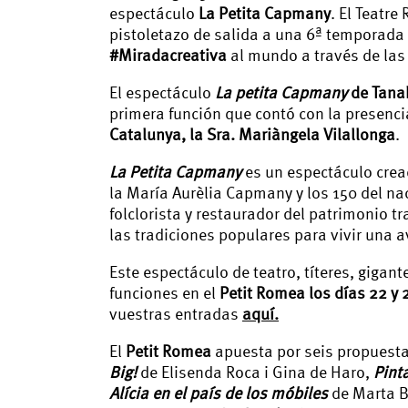
espectáculo
La Petita Capmany
. El Teatre
pistoletazo de salida a una 6ª temporad
#Miradacreativa
al mundo a través de las 
El espectáculo
La petita Capmany
de Tanak
primera función que contó con la presenci
Catalunya, la Sra. Mariàngela Vilallonga
.
La Petita Capmany
es un espectáculo crea
la María Aurèlia Capmany y los 150 del na
folclorista y restaurador del patrimonio tr
las tradiciones populares para vivir una 
Este espectáculo de teatro, títeres, gigan
funciones en el
Petit Romea los días 22 y 
vuestras entradas
aquí.
El
Petit Romea
apuesta por seis propuest
Big!
de Elisenda Roca i Gina de Haro,
Pint
Alícia en el país de los móbiles
de Marta Bu