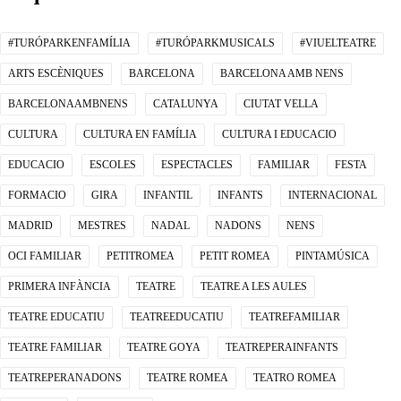
#TURÓPARKENFAMÍLIA
#TURÓPARKMUSICALS
#VIUELTEATRE
ARTS ESCÈNIQUES
BARCELONA
BARCELONA AMB NENS
BARCELONAAMBNENS
CATALUNYA
CIUTAT VELLA
CULTURA
CULTURA EN FAMÍLIA
CULTURA I EDUCACIO
EDUCACIO
ESCOLES
ESPECTACLES
FAMILIAR
FESTA
FORMACIO
GIRA
INFANTIL
INFANTS
INTERNACIONAL
MADRID
MESTRES
NADAL
NADONS
NENS
OCI FAMILIAR
PETITROMEA
PETIT ROMEA
PINTAMÚSICA
PRIMERA INFÀNCIA
TEATRE
TEATRE A LES AULES
TEATRE EDUCATIU
TEATREEDUCATIU
TEATREFAMILIAR
TEATRE FAMILIAR
TEATRE GOYA
TEATREPERAINFANTS
TEATREPERANADONS
TEATRE ROMEA
TEATRO ROMEA