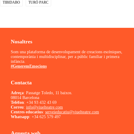
TIBIDABO
TURÓ PARC
Nosaltres
Som una plataforma de desenvolupament de creacions escèniques,
contemporània i multidisciplinar, per a públic familiar i primera
infància.
#GeneremEmocions
Contacta
Adreça
: Passatge Toledo, 11 baixos.
08014 Barcelona
Telèfon
:
+34 93 432 43 69
Correu
:
info@viuelteatre.com
Centres educatius
:
serveieducatiu@viuelteatre.com
Whatsapp
:
+34 625 579 497
Aquesta web