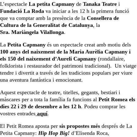
L’espectacle
La petita Capmany
de
Tanaka Teatre
i
Fundació La Roda
va iniciar a les 12 h la primera funció
que va comptar amb la presència de la
Consellera de
Cultura de la Generalitat de Catalunya
, la
Sra. Mariàngela Vilallonga
.
La
Petita Capmany
és un espectacle creat amb motiu dels
100 anys del naixement de la Maria Aurèlia Capmany i
els 150 del naixement d’Aureli Capmany
(rondallaire,
folklorista i restaurador del patrimoni tradicional). Un viatge
tendre i divertit a través de les tradicions populars per viure
una aventura fantàstica i emocionant.
Aquest espectacle de teatre, titelles, gegants, bestiari i
màscares per a tota la família fa funcions al
Petit Romea els
dies 22 i 29 de desembre a les 12 h
. Podeu comprar les
vostres entrades
aquí
.
El Petit Romea aposta per
sis propostes més
després de La
Petita Capmany:
Hip Hop Big!
d’Elisenda Roca,