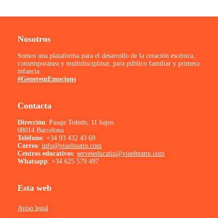
Nosotros
Somos una plataforma para el desarrollo de la creación escénica,
contemporánea y multidisciplinar, para público familiar y primera
infancia.
#GeneremEmocions
Contacta
Dirección
: Pasaje Toledo, 11 bajos.
08014 Barcelona
Teléfono
:
+34 93 432 43 69
Correo
:
info@viuelteatre.com
Centros educativos
:
serveieducatiu@viuelteatre.com
Whatsapp
:
+34 625 579 497
Esta web
Aviso legal