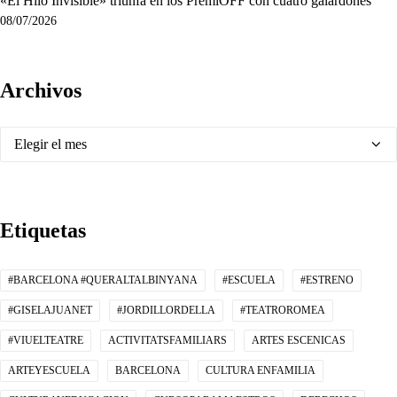
«El Hilo Invisible» triunfa en los PremiOFF con cuatro galardones
08/07/2026
Archivos
Archivos
Etiquetas
#BARCELONA #QUERALTALBINYANA
#ESCUELA
#ESTRENO
#GISELAJUANET
#JORDILLORDELLA
#TEATROROMEA
#VIUELTEATRE
ACTIVITATSFAMILIARS
ARTES ESCENICAS
ARTEYESCUELA
BARCELONA
CULTURA ENFAMILIA