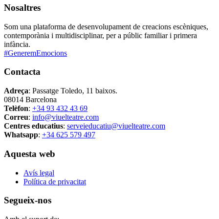
Nosaltres
Som una plataforma de desenvolupament de creacions escèniques,
contemporània i multidisciplinar, per a públic familiar i primera
infància.
#GeneremEmocions
Contacta
Adreça
: Passatge Toledo, 11 baixos.
08014 Barcelona
Telèfon
:
+34 93 432 43 69
Correu
:
info@viuelteatre.com
Centres educatius
:
serveieducatiu@viuelteatre.com
Whatsapp
:
+34 625 579 497
Aquesta web
Avís legal
Política de privacitat
Segueix-nos