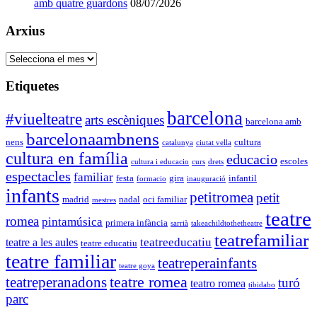
amb quatre guardons
08/07/2026
Arxius
Arxius
Etiquetes
barcelona
#viuelteatre
arts escèniques
barcelona amb
barcelonaambnens
nens
cultura
catalunya
ciutat vella
cultura en família
educacio
escoles
cultura i educacio
curs
drets
espectacles
familiar
festa
gira
infantil
formacio
inauguració
infants
petitromea
petit
madrid
nadal
oci familiar
mestres
teatre
romea
pintamúsica
primera infància
sarrià
takeachildtothetheatre
teatrefamiliar
teatreeducatiu
teatre a les aules
teatre educatiu
teatre familiar
teatreperainfants
teatre goya
teatre romea
teatreperanadons
turó
teatro romea
tibidabo
parc