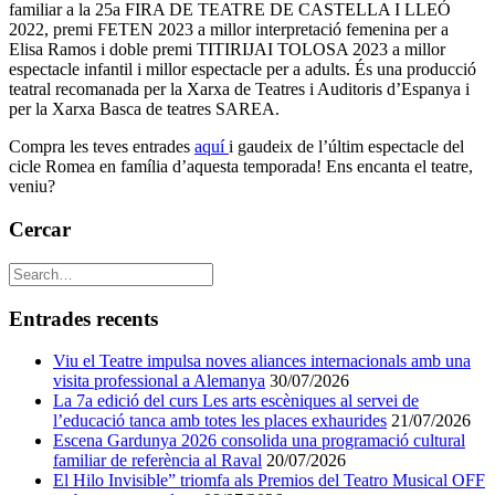
familiar a la 25a FIRA DE TEATRE DE CASTELLA I LLEÓ
2022, premi FETEN 2023 a millor interpretació femenina per a
Elisa Ramos i doble premi TITIRIJAI TOLOSA 2023 a millor
espectacle infantil i millor espectacle per a adults. És una producció
teatral recomanada per la Xarxa de Teatres i Auditoris d’Espanya i
per la Xarxa Basca de teatres SAREA.
Compra les teves entrades
aquí
i gaudeix de l’últim espectacle del
cicle Romea en família d’aquesta temporada! Ens encanta el teatre,
veniu?
Cercar
Entrades recents
Viu el Teatre impulsa noves aliances internacionals amb una
visita professional a Alemanya
30/07/2026
La 7a edició del curs Les arts escèniques al servei de
l’educació tanca amb totes les places exhaurides
21/07/2026
Escena Gardunya 2026 consolida una programació cultural
familiar de referència al Raval
20/07/2026
El Hilo Invisible” triomfa als Premios del Teatro Musical OFF