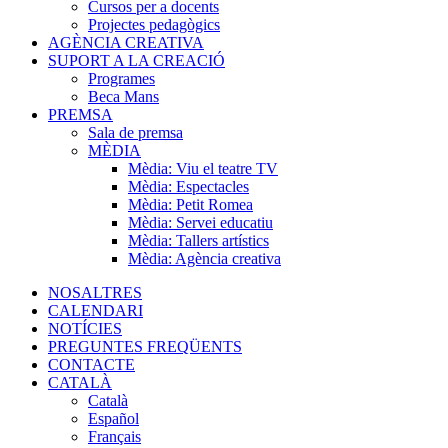
Cursos per a docents
Projectes pedagògics
AGÈNCIA CREATIVA
SUPORT A LA CREACIÓ
Programes
Beca Mans
PREMSA
Sala de premsa
MÈDIA
Mèdia: Viu el teatre TV
Mèdia: Espectacles
Mèdia: Petit Romea
Mèdia: Servei educatiu
Mèdia: Tallers artístics
Mèdia: Agència creativa
NOSALTRES
CALENDARI
NOTÍCIES
PREGUNTES FREQÜENTS
CONTACTE
CATALÀ
Català
Español
Français