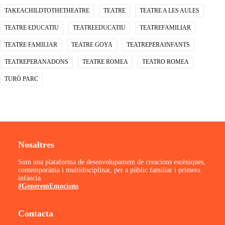
TAKEACHILDTOTHETHEATRE
TEATRE
TEATRE A LES AULES
TEATRE EDUCATIU
TEATREEDUCATIU
TEATREFAMILIAR
TEATRE FAMILIAR
TEATRE GOYA
TEATREPERAINFANTS
TEATREPERANADONS
TEATRE ROMEA
TEATRO ROMEA
TURÓ PARC
Nosaltres
Som una plataforma de desenvolupament de creacions escèniques,
contemporània i multidisciplinar, per a públic familiar i primera
infància.
#GeneremEmocions
Contacta