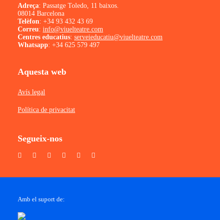
Adreça
: Passatge Toledo, 11 baixos.
08014 Barcelona
Telèfon
:
+34 93 432 43 69
Correu
:
info@viuelteatre.com
Centres educatius
:
serveieducatiu@viuelteatre.com
Whatsapp
:
+34 625 579 497
Aquesta web
Avís legal
Política de privacitat
Segueix-nos
Amb el suport de: