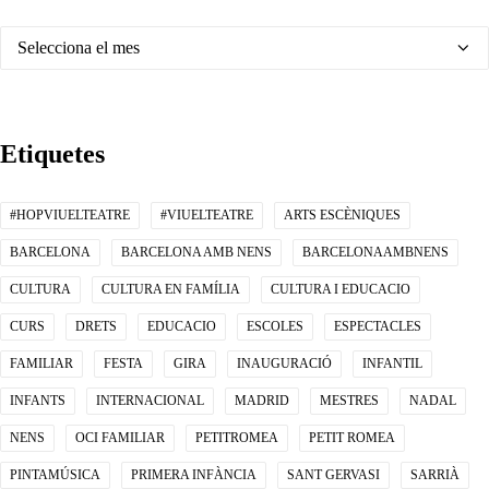
Arxius
Etiquetes
#HOPVIUELTEATRE
#VIUELTEATRE
ARTS ESCÈNIQUES
BARCELONA
BARCELONA AMB NENS
BARCELONAAMBNENS
CULTURA
CULTURA EN FAMÍLIA
CULTURA I EDUCACIO
CURS
DRETS
EDUCACIO
ESCOLES
ESPECTACLES
FAMILIAR
FESTA
GIRA
INAUGURACIÓ
INFANTIL
INFANTS
INTERNACIONAL
MADRID
MESTRES
NADAL
NENS
OCI FAMILIAR
PETITROMEA
PETIT ROMEA
PINTAMÚSICA
PRIMERA INFÀNCIA
SANT GERVASI
SARRIÀ