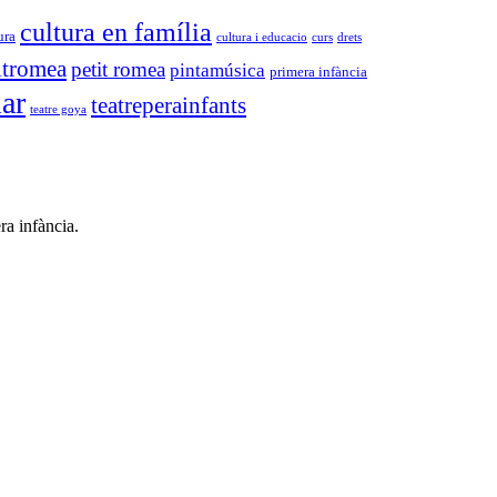
cultura en família
ura
cultura i educacio
curs
drets
itromea
petit romea
pintamúsica
primera infància
iar
teatreperainfants
teatre goya
ra infància.