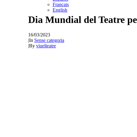
Français
English
Dia Mundial del Teatre per
16/03/2023
|
In
Sense categoria
|
By
viuelteatre