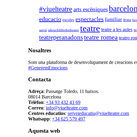
barcelo
#viuelteatre
arts escèniques
educacio
espectacles
familiar
escoles
festa
for
teatre
teatre a les aules
te
sarrià
takeachildtothetheatre
teatre romea
teatreperanadons
teatro ro
Nosaltres
Som una plataforma de desenvolupament de creacions escèn
#GeneremEmocions
Contacta
Adreça
: Passatge Toledo, 11 baixos.
08014 Barcelona
Telèfon
:
+34 93 432 43 69
Correu
:
info@viuelteatre.com
Centres educatius
:
serveieducatiu@viuelteatre.com
Whatsapp
:
+34 625 579 497
Aquesta web