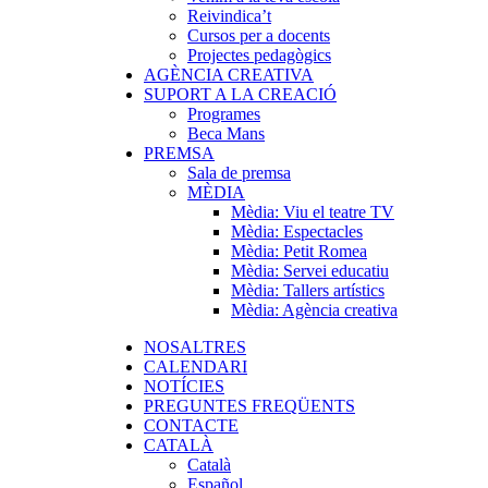
Reivindica’t
Cursos per a docents
Projectes pedagògics
AGÈNCIA CREATIVA
SUPORT A LA CREACIÓ
Programes
Beca Mans
PREMSA
Sala de premsa
MÈDIA
Mèdia: Viu el teatre TV
Mèdia: Espectacles
Mèdia: Petit Romea
Mèdia: Servei educatiu
Mèdia: Tallers artístics
Mèdia: Agència creativa
NOSALTRES
CALENDARI
NOTÍCIES
PREGUNTES FREQÜENTS
CONTACTE
CATALÀ
Català
Español