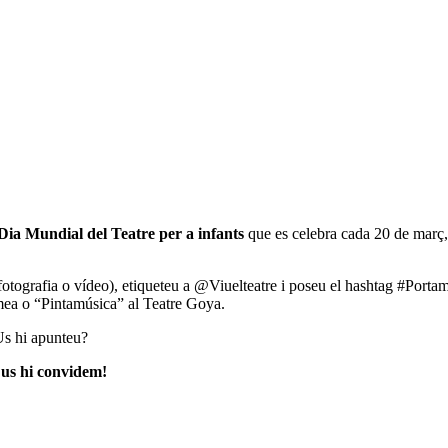
Dia Mundial del Teatre per a infants
que es celebra cada 20 de març, 
otografia o vídeo), etiqueteu a @Viuelteatre i poseu el hashtag #Porta
omea o “Pintamúsica” al Teatre Goya.
Us hi apunteu?
e us hi convidem!