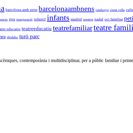
na
barcelonaambnens
barcelona amb nens
cult
catalunya
ciutat vella
infants
pet
gira
infantil
madrid
nadal
oci familiar
macio
inauguració
mestres
teatre famil
teatrefamiliar
teatreeducatiu
atre educatiu
turó parc
mea
tibidabo
iques, contemporània i multidisciplinar, per a públic familiar i prime