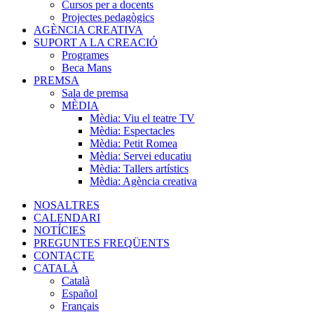
Cursos per a docents
Projectes pedagògics
AGÈNCIA CREATIVA
SUPORT A LA CREACIÓ
Programes
Beca Mans
PREMSA
Sala de premsa
MÈDIA
Mèdia: Viu el teatre TV
Mèdia: Espectacles
Mèdia: Petit Romea
Mèdia: Servei educatiu
Mèdia: Tallers artístics
Mèdia: Agència creativa
NOSALTRES
CALENDARI
NOTÍCIES
PREGUNTES FREQÜENTS
CONTACTE
CATALÀ
Català
Español
Français