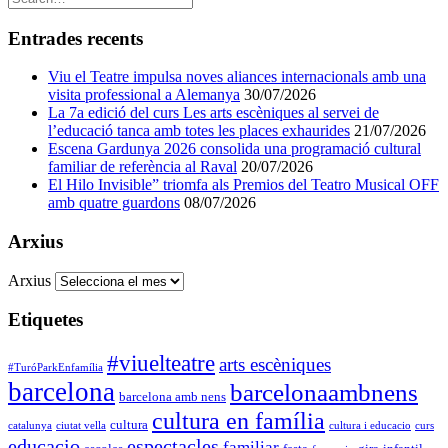
Entrades recents
Viu el Teatre impulsa noves aliances internacionals amb una
visita professional a Alemanya
30/07/2026
La 7a edició del curs Les arts escèniques al servei de
l’educació tanca amb totes les places exhaurides
21/07/2026
Escena Gardunya 2026 consolida una programació cultural
familiar de referència al Raval
20/07/2026
El Hilo Invisible” triomfa als Premios del Teatro Musical OFF
amb quatre guardons
08/07/2026
Arxius
Arxius
Etiquetes
#viuelteatre
arts escèniques
#TuróParkEnfamília
barcelona
barcelonaambnens
barcelona amb nens
cultura en família
cultura
catalunya
ciutat vella
cultura i educacio
curs
educacio
espectacles
familiar