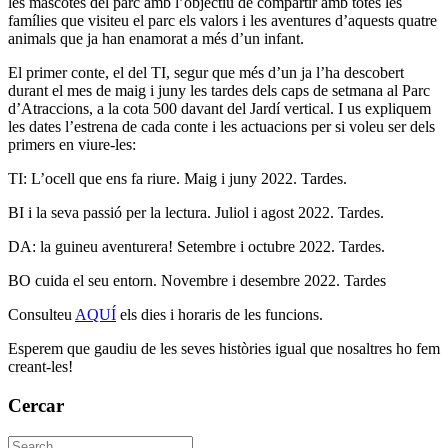
les mascotes del parc amb l’objectiu de compartir amb totes les
famílies que visiteu el parc els valors i les aventures d’aquests quatre
animals que ja han enamorat a més d’un infant.
El primer conte, el del TI, segur que més d’un ja l’ha descobert
durant el mes de maig i juny les tardes dels caps de setmana al Parc
d’Atraccions, a la cota 500 davant del Jardí vertical. I us expliquem
les dates l’estrena de cada conte i les actuacions per si voleu ser dels
primers en viure-les:
TI: L’ocell que ens fa riure. Maig i juny 2022. Tardes.
BI i la seva passió per la lectura. Juliol i agost 2022. Tardes.
DA: la guineu aventurera! Setembre i octubre 2022. Tardes.
BO cuida el seu entorn. Novembre i desembre 2022. Tardes
Consulteu
AQUÍ
els dies i horaris de les funcions.
Esperem que gaudiu de les seves històries igual que nosaltres ho fem
creant-les!
Cercar