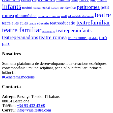
escoles
festa
gira
infantil
formacio
infants
petitromea
petit
madrid
nadal
oci familiar
mestres
nadons
teatre
romea
pintamúsica
primera infància
sarrià
takeachildtothetheatre
teatrefamiliar
teatreeducatiu
teatre a les aules
teatre educatiu
teatre familiar
teatreperainfants
teatre goya
teatre romea
teatreperanadons
turó
teatro romea
tibidabo
parc
Nosaltres
Som una plataforma de desenvolupament de creacions escèniques,
contemporània i multidisciplinar, per a públic familiar i primera
infància.
#GeneremEmocions
Contacta
Adreça
: Passatge Toledo, 11 baixos.
08014 Barcelona
Telèfon
:
+34 93 432 43 69
Correu
:
info@viuelteatre.com