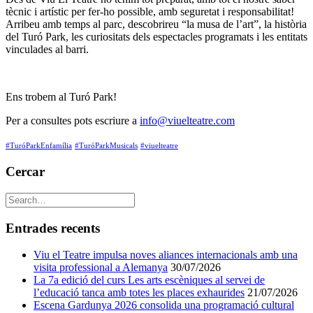
tècnic i artístic per fer-ho possible, amb seguretat i responsabilitat!
Arribeu amb temps al parc, descobrireu “la musa de l’art”, la història
del Turó Park, les curiositats dels espectacles programats i les entitats
vinculades al barri.
Ens trobem al Turó Park!
Per a consultes pots escriure a
info@viuelteatre.com
#TuróParkEnfamília
#TuróParkMusicals
#viuelteatre
Cercar
Entrades recents
Viu el Teatre impulsa noves aliances internacionals amb una
visita professional a Alemanya
30/07/2026
La 7a edició del curs Les arts escèniques al servei de
l’educació tanca amb totes les places exhaurides
21/07/2026
Escena Gardunya 2026 consolida una programació cultural