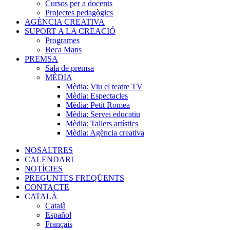
Cursos per a docents
Projectes pedagògics
AGÈNCIA CREATIVA
SUPORT A LA CREACIÓ
Programes
Beca Mans
PREMSA
Sala de premsa
MÈDIA
Mèdia: Viu el teatre TV
Mèdia: Espectacles
Mèdia: Petit Romea
Mèdia: Servei educatiu
Mèdia: Tallers artístics
Mèdia: Agència creativa
NOSALTRES
CALENDARI
NOTÍCIES
PREGUNTES FREQÜENTS
CONTACTE
CATALÀ
Català
Español
Français