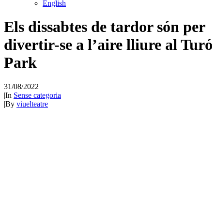
English
Els dissabtes de tardor són per
divertir-se a l’aire lliure al Turó
Park
31/08/2022
|
In
Sense categoria
|
By
viuelteatre