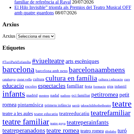
familiar de referència al Raval
20/07/2026
El Hilo Invisible” triomfa als Premios del Teatro Musical OFF
amb quatre guardons
08/07/2026
Arxius
Arxius
Etiquetes
#viuelteatre
arts escèniques
#TuróParkEnfamília
barcelona
barcelonaambnens
barcelona amb nens
cultura en família
cultura
catalunya
ciutat vella
cultura i educacio
curs
educacio
espectacles
familiar
escoles
festa
gira
infantil
formacio
infants
petitromea
petit
madrid
nadal
oci familiar
mestres
nadons
teatre
romea
pintamúsica
primera infància
sarrià
takeachildtothetheatre
teatrefamiliar
teatreeducatiu
teatre a les aules
teatre educatiu
teatre familiar
teatreperainfants
teatre goya
teatre romea
teatreperanadons
turó
teatro romea
tibidabo