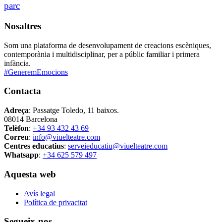
parc
Nosaltres
Som una plataforma de desenvolupament de creacions escèniques,
contemporània i multidisciplinar, per a públic familiar i primera
infància.
#GeneremEmocions
Contacta
Adreça
: Passatge Toledo, 11 baixos.
08014 Barcelona
Telèfon
:
+34 93 432 43 69
Correu
:
info@viuelteatre.com
Centres educatius
:
serveieducatiu@viuelteatre.com
Whatsapp
:
+34 625 579 497
Aquesta web
Avís legal
Política de privacitat
Segueix-nos