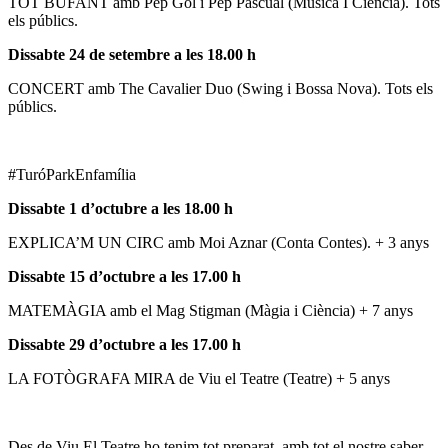
TOT BUFANT amb Pep Gol i Pep Pascual (Música I Ciència). Tots
els públics.
Dissabte 24 de setembre a les 18.00 h
CONCERT amb The Cavalier Duo (Swing i Bossa Nova). Tots els
públics.
#TuróParkEnfamília
Dissabte 1 d’octubre a les 18.00 h
EXPLICA’M UN CIRC amb Moi Aznar (Conta Contes). + 3 anys
Dissabte 15 d’octubre a les 17.00 h
MATEMÀGIA amb el Mag Stigman (Màgia i Ciència) + 7 anys
Dissabte 29 d’octubre a les 17.00 h
LA FOTÒGRAFA MIRA de Viu el Teatre (Teatre) + 5 anys
Des de Viu El Teatre ho tenim tot preparat, amb tot el nostre saber