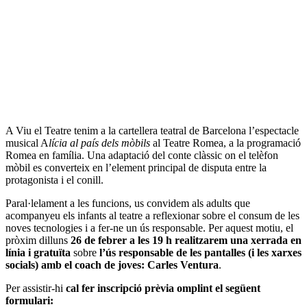
A Viu el Teatre tenim a la cartellera teatral de Barcelona l’espectacle
musical A
lícia al país dels mòbils
al Teatre Romea, a la programació
Romea en família. Una adaptació del conte clàssic on el telèfon
mòbil es converteix en l’element principal de disputa entre la
protagonista i el conill.
Paral·lelament a les funcions, us convidem als adults que
acompanyeu els infants al teatre a reflexionar sobre el consum de les
noves tecnologies i a fer-ne un ús responsable. Per aquest motiu, el
pròxim dilluns
26 de febrer a les 19 h realitzarem una xerrada en
línia i gratuïta
sobre
l’ús responsable de les pantalles (i les xarxes
socials) amb el coach de joves: Carles Ventura
.
Per assistir-hi
cal fer inscripció prèvia omplint el següent
formulari: