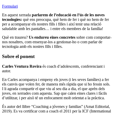
Formulari
En aquest xerrada
parlarem de l’educació en l’ús de les noves
tecnologies:
què ens preocupa, què hem de fer i què no hem de fer
per a acompanyar els nostres fills i filles i així tenir una relació
saludable amb les pantalles… i entre els membres de la família!
Què en traureu?
Us endureu eines concretes
sobre com comportar-
nos nosaltres, com ensenyar-los a gestionar-ho o com parlar de
tecnologia amb els nostres fills i filles.
Sobre el ponent
Carles Ventura Rovira
és coach d’adolescents, conferenciant i
autor.
En Carles acompanya i empeny els joves (i les seves famílies) a fer
els canvis que volen fer, de manera més ràpida que si ho fessin sols.
I li agrada compartir el que viu al seu dia a dia, el que aprèn dels
joves, en xerrades com aquesta. Sap que calen eines clares i fàcils
d’utilitzar, i per això té un enfocament molt orientat a la pràctica.
És autor del llibre “Coaching a jóvenes y familias” (Amat Editorial,
2019). Es va certificar com a coach el 2011 per la ICF (International