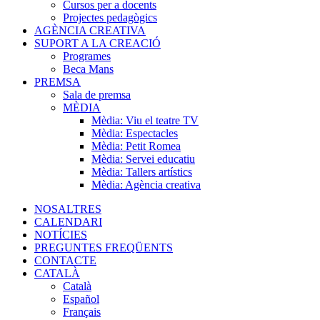
Cursos per a docents
Projectes pedagògics
AGÈNCIA CREATIVA
SUPORT A LA CREACIÓ
Programes
Beca Mans
PREMSA
Sala de premsa
MÈDIA
Mèdia: Viu el teatre TV
Mèdia: Espectacles
Mèdia: Petit Romea
Mèdia: Servei educatiu
Mèdia: Tallers artístics
Mèdia: Agència creativa
NOSALTRES
CALENDARI
NOTÍCIES
PREGUNTES FREQÜENTS
CONTACTE
CATALÀ
Català
Español
Français