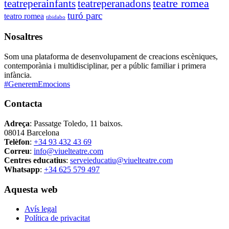
teatre romea
teatreperainfants
teatreperanadons
turó parc
teatro romea
tibidabo
Nosaltres
Som una plataforma de desenvolupament de creacions escèniques,
contemporània i multidisciplinar, per a públic familiar i primera
infància.
#GeneremEmocions
Contacta
Adreça
: Passatge Toledo, 11 baixos.
08014 Barcelona
Telèfon
:
+34 93 432 43 69
Correu
:
info@viuelteatre.com
Centres educatius
:
serveieducatiu@viuelteatre.com
Whatsapp
:
+34 625 579 497
Aquesta web
Avís legal
Política de privacitat