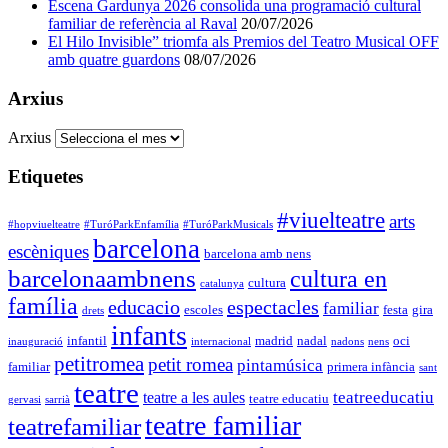
Escena Gardunya 2026 consolida una programació cultural
familiar de referència al Raval
20/07/2026
El Hilo Invisible” triomfa als Premios del Teatro Musical OFF
amb quatre guardons
08/07/2026
Arxius
Arxius
Etiquetes
#viuelteatre
arts
#hopviuelteatre
#TuróParkEnfamília
#TuróParkMusicals
barcelona
escèniques
barcelona amb nens
barcelonaambnens
cultura en
cultura
catalunya
família
educacio
espectacles
familiar
escoles
festa
gira
drets
infants
infantil
madrid
nadal
oci
inauguració
internacional
nadons
nens
petitromea
petit romea
pintamúsica
familiar
primera infància
sant
teatre
teatreeducatiu
teatre a les aules
teatre educatiu
gervasi
sarrià
teatre familiar
teatrefamiliar