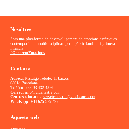
Nosaltres
Som una plataforma de desenvolupament de creacions escèniques,
contemporània i multidisciplinar, per a públic familiar i primera
infància.
#GeneremEmocions
Contacta
Adreça
: Passatge Toledo, 11 baixos.
08014 Barcelona
Telèfon
:
+34 93 432 43 69
Correu
:
info@viuelteatre.com
Centres educatius
:
serveieducatiu@viuelteatre.com
Whatsapp
:
+34 625 579 497
Aquesta web