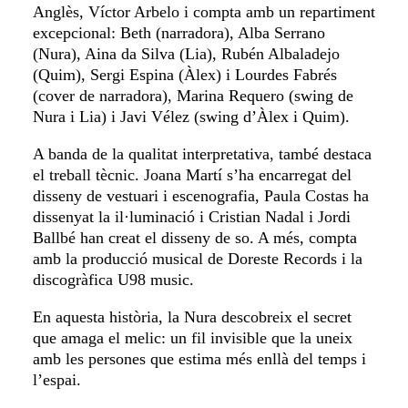
Anglès, Víctor Arbelo i compta amb un repartiment
excepcional: Beth (narradora), Alba Serrano
(Nura), Aina da Silva (Lia), Rubén Albaladejo
(Quim), Sergi Espina (Àlex) i Lourdes Fabrés
(cover de narradora), Marina Requero (swing de
Nura i Lia) i Javi Vélez (swing d’Àlex i Quim).
A banda de la qualitat interpretativa, també destaca
el treball tècnic. Joana Martí s’ha encarregat del
disseny de vestuari i escenografia, Paula Costas ha
dissenyat la il·luminació i Cristian Nadal i Jordi
Ballbé han creat el disseny de so. A més, compta
amb la producció musical de Doreste Records i la
discogràfica U98 music.
En aquesta història, la Nura descobreix el secret
que amaga el melic: un fil invisible que la uneix
amb les persones que estima més enllà del temps i
l’espai.