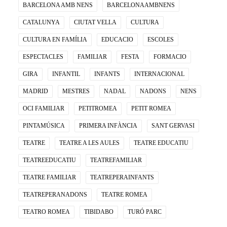
BARCELONA AMB NENS
BARCELONAAMBNENS
CATALUNYA
CIUTAT VELLA
CULTURA
CULTURA EN FAMÍLIA
EDUCACIO
ESCOLES
ESPECTACLES
FAMILIAR
FESTA
FORMACIO
GIRA
INFANTIL
INFANTS
INTERNACIONAL
MADRID
MESTRES
NADAL
NADONS
NENS
OCI FAMILIAR
PETITROMEA
PETIT ROMEA
PINTAMÚSICA
PRIMERA INFÀNCIA
SANT GERVASI
TEATRE
TEATRE A LES AULES
TEATRE EDUCATIU
TEATREEDUCATIU
TEATREFAMILIAR
TEATRE FAMILIAR
TEATREPERAINFANTS
TEATREPERANADONS
TEATRE ROMEA
TEATRO ROMEA
TIBIDABO
TURÓ PARC