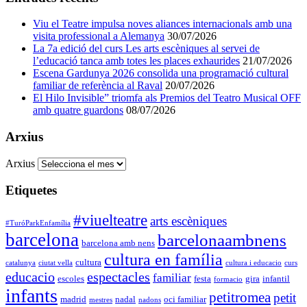
Viu el Teatre impulsa noves aliances internacionals amb una
visita professional a Alemanya
30/07/2026
La 7a edició del curs Les arts escèniques al servei de
l’educació tanca amb totes les places exhaurides
21/07/2026
Escena Gardunya 2026 consolida una programació cultural
familiar de referència al Raval
20/07/2026
El Hilo Invisible” triomfa als Premios del Teatro Musical OFF
amb quatre guardons
08/07/2026
Arxius
Arxius
Etiquetes
#viuelteatre
arts escèniques
#TuróParkEnfamília
barcelona
barcelonaambnens
barcelona amb nens
cultura en família
cultura
catalunya
ciutat vella
cultura i educacio
curs
educacio
espectacles
familiar
escoles
festa
gira
infantil
formacio
infants
petitromea
petit
madrid
nadal
oci familiar
mestres
nadons