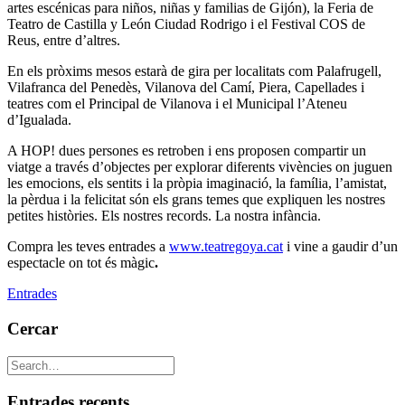
artes escénicas para niños, niñas y familias de Gijón), la Feria de
Teatro de Castilla y León Ciudad Rodrigo i el Festival COS de
Reus, entre d’altres.
En els pròxims mesos estarà de gira per localitats com Palafrugell,
Vilafranca del Penedès, Vilanova del Camí, Piera, Capellades i
teatres com el Principal de Vilanova i el Municipal l’Ateneu
d’Igualada.
A HOP! dues persones es retroben i ens proposen compartir un
viatge a través d’objectes per explorar diferents vivències on juguen
les emocions, els sentits i la pròpia imaginació, la família, l’amistat,
la pèrdua i la felicitat són els grans temes que expliquen les nostres
petites històries. Els nostres records. La nostra infància.
Compra les teves entrades a
www.teatregoya.cat
i vine a gaudir d’un
espectacle on tot és màgic
.
Entrades
Cercar
Entrades recents