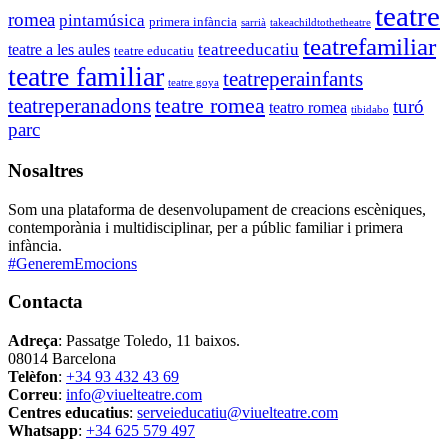
teatre
romea
pintamúsica
primera infància
sarrià
takeachildtothetheatre
teatrefamiliar
teatreeducatiu
teatre a les aules
teatre educatiu
teatre familiar
teatreperainfants
teatre goya
teatre romea
teatreperanadons
turó
teatro romea
tibidabo
parc
Nosaltres
Som una plataforma de desenvolupament de creacions escèniques,
contemporània i multidisciplinar, per a públic familiar i primera
infància.
#GeneremEmocions
Contacta
Adreça
: Passatge Toledo, 11 baixos.
08014 Barcelona
Telèfon
:
+34 93 432 43 69
Correu
:
info@viuelteatre.com
Centres educatius
:
serveieducatiu@viuelteatre.com
Whatsapp
:
+34 625 579 497