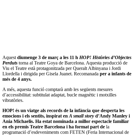
Aquest
diumenge 3 de març a les 11 h
HOP! Històries d’Objectes
Perduts
torna al Teatre Goya de Barcelona. Aquesta producció de
Viu el Teatre està protagonitzada per Queralt Albinyana i Jordi
Llordella i dirigida per Gisela Juanet. Recomanada
per a infants de
més de 4 anys.
A més, aquesta funció comptarà amb les següents mesures
d’accessibilitat: subtitulat adaptat, bucle magnètic i motxilles
vibratòries.
HOP! és un viatge als records de la infància que desperta les
emocions i els sentits, inspirat en
A small story
d’Andy Manley i
Ania Michaelis. Ha estat nominada a millor espectacle familiar
en els premis Teatre Barcelona i ha format part de
la
programació d’esdeveniments com FETEN (Feria Internacional de