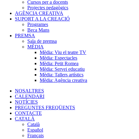
Cursos per a docents
Projectes pedagògics
AGÈNCIA CREATIVA
SUPORT A LA CREACIÓ
Programes
Beca Mans
PREMSA
Sala de premsa
MÈDIA
Mèdia: Viu el teatre TV
Mèdia: Espectacles
Mèdia: Petit Romea
Mèdia: Servei educatiu
Mèdia: Tallers artístics
Mèdia: Agència creativa
NOSALTRES
CALENDARI
NOTÍCIES
PREGUNTES FREQÜENTS
CONTACTE
CATALÀ
Català
Español
Français