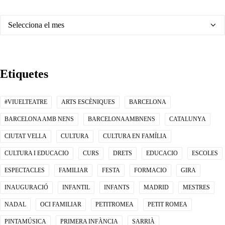
Arxius
Etiquetes
#VIUELTEATRE
ARTS ESCÈNIQUES
BARCELONA
BARCELONA AMB NENS
BARCELONAAMBNENS
CATALUNYA
CIUTAT VELLA
CULTURA
CULTURA EN FAMÍLIA
CULTURA I EDUCACIO
CURS
DRETS
EDUCACIO
ESCOLES
ESPECTACLES
FAMILIAR
FESTA
FORMACIO
GIRA
INAUGURACIÓ
INFANTIL
INFANTS
MADRID
MESTRES
NADAL
OCI FAMILIAR
PETITROMEA
PETIT ROMEA
PINTAMÚSICA
PRIMERA INFÀNCIA
SARRIÀ