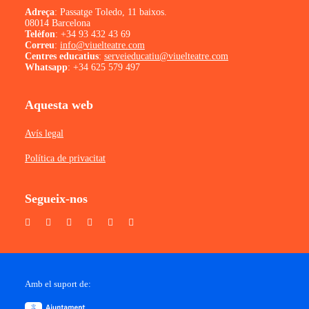
Adreça
: Passatge Toledo, 11 baixos.
08014 Barcelona
Telèfon
:
+34 93 432 43 69
Correu
:
info@viuelteatre.com
Centres educatius
:
serveieducatiu@viuelteatre.com
Whatsapp
:
+34 625 579 497
Aquesta web
Avís legal
Política de privacitat
Segueix-nos
Amb el suport de: