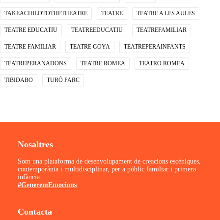
TAKEACHILDTOTHETHEATRE
TEATRE
TEATRE A LES AULES
TEATRE EDUCATIU
TEATREEDUCATIU
TEATREFAMILIAR
TEATRE FAMILIAR
TEATRE GOYA
TEATREPERAINFANTS
TEATREPERANADONS
TEATRE ROMEA
TEATRO ROMEA
TIBIDABO
TURÓ PARC
Nosaltres
Som una plataforma de desenvolupament de creacions escèniques,
contemporània i multidisciplinar, per a públic familiar i primera
infància.
#GeneremEmocions
Contacta