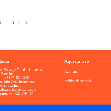
tacta
Aquesta web
ça
: Passatge Toledo, 11 baixos.
Avís legal
 Barcelona
on
:
+34 93 432 43 69
Política de privacitat
eu
:
info@viuelteatre.com
es educatius
:
ieducatiu@viuelteatre.com
sapp
:
+34 625 579 497