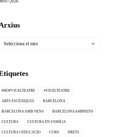
08/07/2026
Arxius
Arxius
Etiquetes
#HOPVIUELTEATRE
#VIUELTEATRE
ARTS ESCÈNIQUES
BARCELONA
BARCELONA AMB NENS
BARCELONAAMBNENS
CULTURA
CULTURA EN FAMÍLIA
CULTURA I EDUCACIO
CURS
DRETS