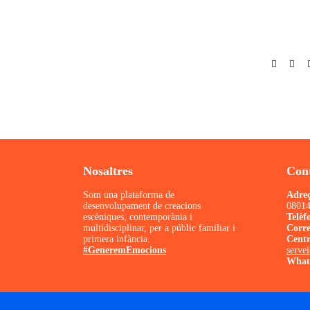
Nosaltres
Con
Som una plataforma de
Adre
desenvolupament de creacions
08014
escèniques, contemporània i
Telèf
multidisciplinar, per a públic familiar i
Corr
primera infància.
Centr
#GeneremEmocions
serve
What