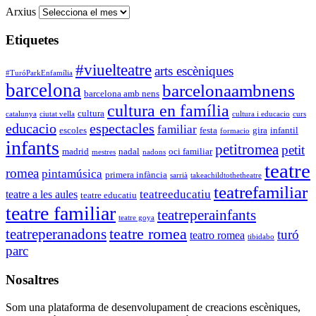
Arxius
Etiquetes
#viuelteatre
arts escèniques
#TuróParkEnfamília
barcelona
barcelonaambnens
barcelona amb nens
cultura en família
cultura
catalunya
ciutat vella
cultura i educacio
curs
educacio
espectacles
familiar
escoles
festa
gira
infantil
formacio
infants
petitromea
petit
madrid
nadal
oci familiar
mestres
nadons
teatre
romea
pintamúsica
primera infància
sarrià
takeachildtothetheatre
teatrefamiliar
teatreeducatiu
teatre a les aules
teatre educatiu
teatre familiar
teatreperainfants
teatre goya
teatre romea
teatreperanadons
turó
teatro romea
tibidabo
parc
Nosaltres
Som una plataforma de desenvolupament de creacions escèniques,