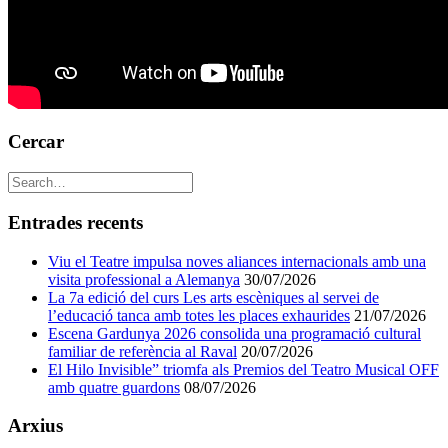
Cercar
Entrades recents
Viu el Teatre impulsa noves aliances internacionals amb una
visita professional a Alemanya
30/07/2026
La 7a edició del curs Les arts escèniques al servei de
l’educació tanca amb totes les places exhaurides
21/07/2026
Escena Gardunya 2026 consolida una programació cultural
familiar de referència al Raval
20/07/2026
El Hilo Invisible” triomfa als Premios del Teatro Musical OFF
amb quatre guardons
08/07/2026
Arxius