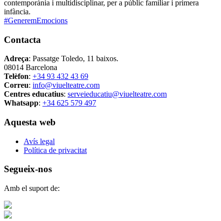
contemporània i multidisciplinar, per a públic familiar i primera
infància.
#GeneremEmocions
Contacta
Adreça
: Passatge Toledo, 11 baixos.
08014 Barcelona
Telèfon
:
+34 93 432 43 69
Correu
:
info@viuelteatre.com
Centres educatius
:
serveieducatiu@viuelteatre.com
Whatsapp
:
+34 625 579 497
Aquesta web
Avís legal
Política de privacitat
Segueix-nos
Amb el suport de: