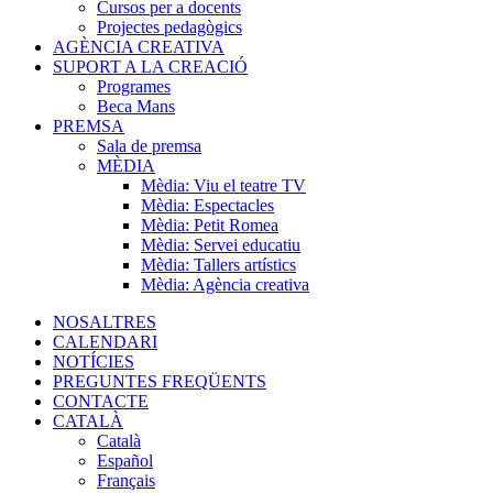
Cursos per a docents
Projectes pedagògics
AGÈNCIA CREATIVA
SUPORT A LA CREACIÓ
Programes
Beca Mans
PREMSA
Sala de premsa
MÈDIA
Mèdia: Viu el teatre TV
Mèdia: Espectacles
Mèdia: Petit Romea
Mèdia: Servei educatiu
Mèdia: Tallers artístics
Mèdia: Agència creativa
NOSALTRES
CALENDARI
NOTÍCIES
PREGUNTES FREQÜENTS
CONTACTE
CATALÀ
Català
Español
Français