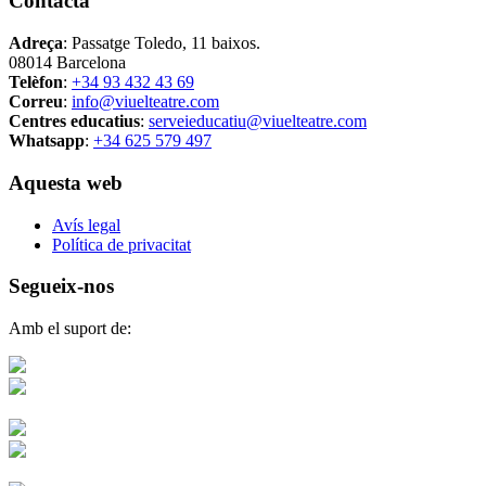
Contacta
Adreça
: Passatge Toledo, 11 baixos.
08014 Barcelona
Telèfon
:
+34 93 432 43 69
Correu
:
info@viuelteatre.com
Centres educatius
:
serveieducatiu@viuelteatre.com
Whatsapp
:
+34 625 579 497
Aquesta web
Avís legal
Política de privacitat
Segueix-nos
Amb el suport de: