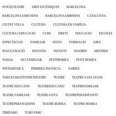
#VIUELTEATRE
ARTS ESCÈNIQUES
BARCELONA
BARCELONA AMB NENS
BARCELONAAMBNENS
CATALUNYA
CIUTAT VELLA
CULTURA
CULTURA EN FAMÍLIA
CULTURA I EDUCACIO
CURS
DRETS
EDUCACIO
ESCOLES
ESPECTACLES
FAMILIAR
FESTA
FORMACIO
GIRA
INAUGURACIÓ
INFANTIL
INFANTS
MADRID
MESTRES
NADAL
OCI FAMILIAR
PETITROMEA
PETIT ROMEA
PINTAMÚSICA
PRIMERA INFÀNCIA
SARRIÀ
TAKEACHILDTOTHETHEATRE
TEATRE
TEATRE A LES AULES
TEATRE EDUCATIU
TEATREEDUCATIU
TEATREFAMILIAR
TEATRE FAMILIAR
TEATRE GOYA
TEATREPERAINFANTS
TEATREPERANADONS
TEATRE ROMEA
TEATRO ROMEA
TIBIDABO
TURÓ PARC