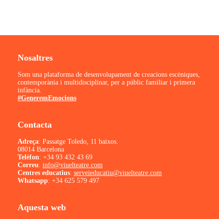
Nosaltres
Som una plataforma de desenvolupament de creacions escèniques,
contemporània i multidisciplinar, per a públic familiar i primera
infància.
#GeneremEmocions
Contacta
Adreça
: Passatge Toledo, 11 baixos.
08014 Barcelona
Telèfon
:
+34 93 432 43 69
Correu
:
info@viuelteatre.com
Centres educatius
:
serveieducatiu@viuelteatre.com
Whatsapp
:
+34 625 579 497
Aquesta web