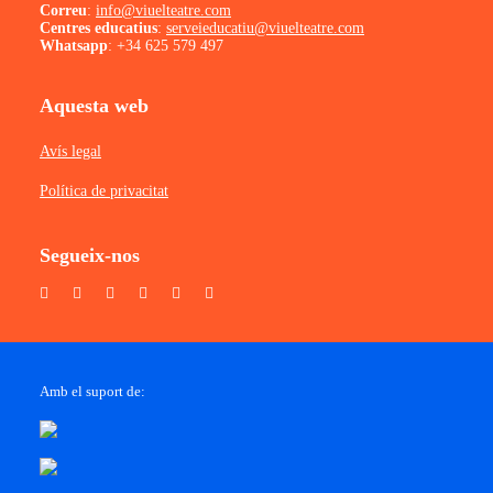
Correu
:
info@viuelteatre.com
Centres educatius
:
serveieducatiu@viuelteatre.com
Whatsapp
:
+34 625 579 497
Aquesta web
Avís legal
Política de privacitat
Segueix-nos
Amb el suport de: