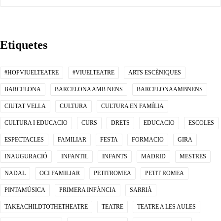
Etiquetes
#HOPVIUELTEATRE
#VIUELTEATRE
ARTS ESCÈNIQUES
BARCELONA
BARCELONA AMB NENS
BARCELONAAMBNENS
CIUTAT VELLA
CULTURA
CULTURA EN FAMÍLIA
CULTURA I EDUCACIO
CURS
DRETS
EDUCACIO
ESCOLES
ESPECTACLES
FAMILIAR
FESTA
FORMACIO
GIRA
INAUGURACIÓ
INFANTIL
INFANTS
MADRID
MESTRES
NADAL
OCI FAMILIAR
PETITROMEA
PETIT ROMEA
PINTAMÚSICA
PRIMERA INFÀNCIA
SARRIÀ
TAKEACHILDTOTHETHEATRE
TEATRE
TEATRE A LES AULES