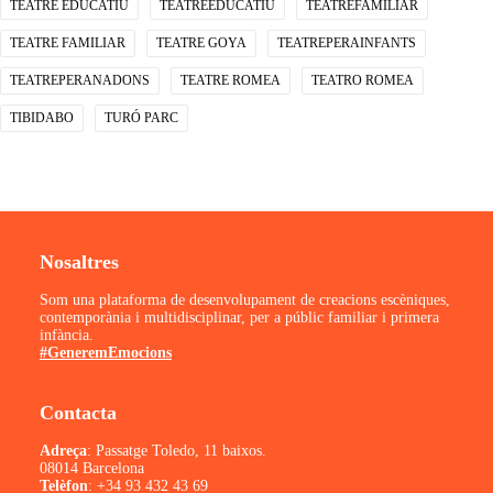
TEATRE EDUCATIU
TEATREEDUCATIU
TEATREFAMILIAR
TEATRE FAMILIAR
TEATRE GOYA
TEATREPERAINFANTS
TEATREPERANADONS
TEATRE ROMEA
TEATRO ROMEA
TIBIDABO
TURÓ PARC
Nosaltres
Som una plataforma de desenvolupament de creacions escèniques,
contemporània i multidisciplinar, per a públic familiar i primera
infància.
#GeneremEmocions
Contacta
Adreça
: Passatge Toledo, 11 baixos.
08014 Barcelona
Telèfon
:
+34 93 432 43 69