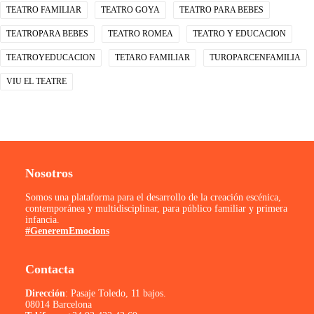
TEATRO FAMILIAR
TEATRO GOYA
TEATRO PARA BEBES
TEATROPARA BEBES
TEATRO ROMEA
TEATRO Y EDUCACION
TEATROYEDUCACION
TETARO FAMILIAR
TUROPARCENFAMILIA
VIU EL TEATRE
Nosotros
Somos una plataforma para el desarrollo de la creación escénica,
contemporánea y multidisciplinar, para público familiar y primera
infancia.
#GeneremEmocions
Contacta
Dirección
: Pasaje Toledo, 11 bajos.
08014 Barcelona