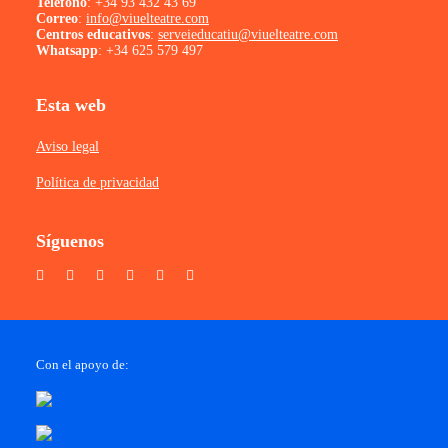
Teléfono
:
+34 93 432 43 69
Correo
:
info@viuelteatre.com
Centros educativos
:
serveieducatiu@viuelteatre.com
Whatsapp
:
+34 625 579 497
Esta web
Aviso legal
Política de privacidad
Síguenos
Con el apoyo de: