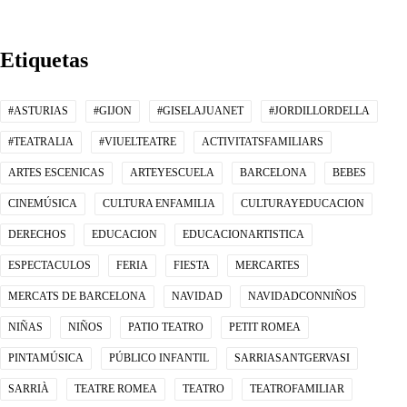
Etiquetas
#ASTURIAS
#GIJON
#GISELAJUANET
#JORDILLORDELLA
#TEATRALIA
#VIUELTEATRE
ACTIVITATSFAMILIARS
ARTES ESCENICAS
ARTEYESCUELA
BARCELONA
BEBES
CINEMÚSICA
CULTURA ENFAMILIA
CULTURAYEDUCACION
DERECHOS
EDUCACION
EDUCACIONARTISTICA
ESPECTACULOS
FERIA
FIESTA
MERCARTES
MERCATS DE BARCELONA
NAVIDAD
NAVIDADCONNIÑOS
NIÑAS
NIÑOS
PATIO TEATRO
PETIT ROMEA
PINTAMÚSICA
PÚBLICO INFANTIL
SARRIASANTGERVASI
SARRIÀ
TEATRE ROMEA
TEATRO
TEATROFAMILIAR