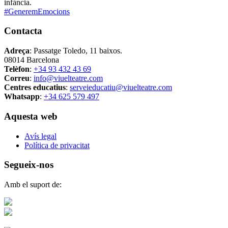
infància.
#GeneremEmocions
Contacta
Adreça
: Passatge Toledo, 11 baixos.
08014 Barcelona
Telèfon
:
+34 93 432 43 69
Correu
:
info@viuelteatre.com
Centres educatius
:
serveieducatiu@viuelteatre.com
Whatsapp
:
+34 625 579 497
Aquesta web
Avís legal
Política de privacitat
Segueix-nos
Amb el suport de: