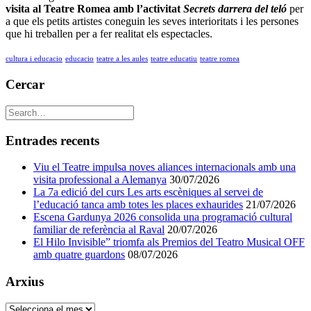
visita al Teatre Romea amb l’activitat
Secrets darrera del teló
per
a que els petits artistes coneguin les seves interioritats i les persones
que hi treballen per a fer realitat els espectacles.
cultura i educacio
educacio
teatre a les aules
teatre educatiu
teatre romea
Cercar
Entrades recents
Viu el Teatre impulsa noves aliances internacionals amb una
visita professional a Alemanya
30/07/2026
La 7a edició del curs Les arts escèniques al servei de
l’educació tanca amb totes les places exhaurides
21/07/2026
Escena Gardunya 2026 consolida una programació cultural
familiar de referència al Raval
20/07/2026
El Hilo Invisible” triomfa als Premios del Teatro Musical OFF
amb quatre guardons
08/07/2026
Arxius
Arxius