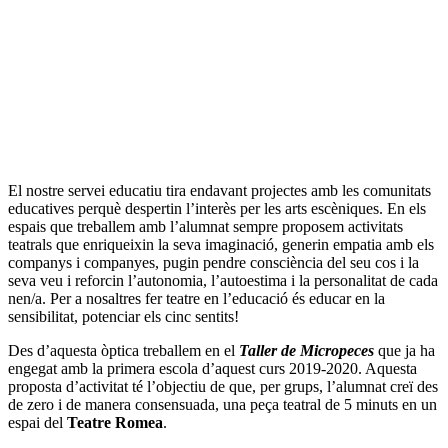
El nostre servei educatiu tira endavant projectes amb les comunitats
educatives perquè despertin l’interès per les arts escèniques. En els
espais que treballem amb l’alumnat sempre proposem activitats
teatrals que enriqueixin la seva imaginació, generin empatia amb els
companys i companyes, pugin pendre consciència del seu cos i la
seva veu i reforcin l’autonomia, l’autoestima i la personalitat de cada
nen/a. Per a nosaltres fer teatre en l’educació és educar en la
sensibilitat, potenciar els cinc sentits!
Des d’aquesta òptica treballem en el
Taller de Micropeces
que ja ha
engegat amb la primera escola d’aquest curs 2019-2020. Aquesta
proposta d’activitat té l’objectiu de que, per grups, l’alumnat creï des
de zero i de manera consensuada, una peça teatral de 5 minuts en un
espai del
Teatre Romea
.