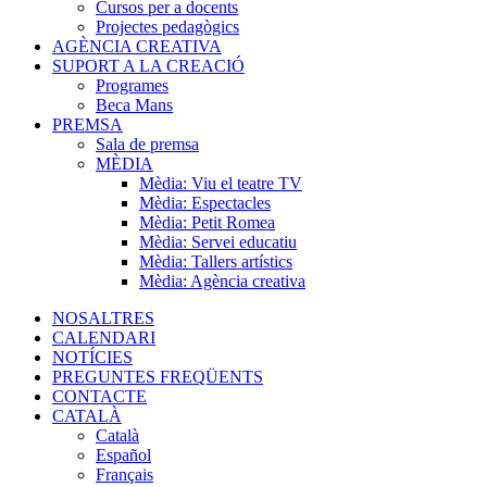
Cursos per a docents
Projectes pedagògics
AGÈNCIA CREATIVA
SUPORT A LA CREACIÓ
Programes
Beca Mans
PREMSA
Sala de premsa
MÈDIA
Mèdia: Viu el teatre TV
Mèdia: Espectacles
Mèdia: Petit Romea
Mèdia: Servei educatiu
Mèdia: Tallers artístics
Mèdia: Agència creativa
NOSALTRES
CALENDARI
NOTÍCIES
PREGUNTES FREQÜENTS
CONTACTE
CATALÀ
Català
Español
Français