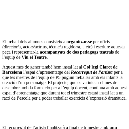
El treball dels alumnes consisteix a
organitzar-se
per oficis
(director/a, actors/actrius, tècnic/a regidor/a,…etc) i escriure aquesta
peça i representar-la
acompanyats de dos pedagogs teatrals
de
l’equip de
Viu el Teatre
.
Aquest mes de gener també hem instal·lat al
Col·legi Claret de
Barcelona
l’espai d’aprenentatge del
Recorregut de l’artista
per a
que les mestres de l’equip de P5 puguin treballar amb els infants la
creació d’un personatge. El projecte, que es va iniciar el mes de
desembre amb la formació per a l’equip docent, continua amb aquest
espai d’aprenentatge que durant tot el trimestre estarà instal·lat a un
racó de l’escola per a poder treballar exercicis d’expressió dramàtica.
El recorregut de l’artista finalitzarà a final de trimestre amb
una