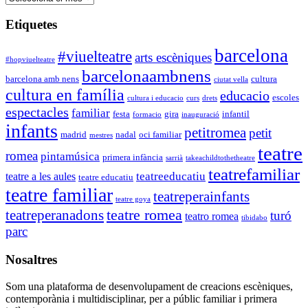
Etiquetes
barcelona
#viuelteatre
arts escèniques
#hopviuelteatre
barcelonaambnens
barcelona amb nens
cultura
ciutat vella
cultura en família
educacio
escoles
cultura i educacio
curs
drets
espectacles
familiar
festa
gira
infantil
formacio
inauguració
infants
petitromea
petit
madrid
nadal
oci familiar
mestres
teatre
romea
pintamúsica
primera infància
sarrià
takeachildtothetheatre
teatrefamiliar
teatreeducatiu
teatre a les aules
teatre educatiu
teatre familiar
teatreperainfants
teatre goya
teatre romea
teatreperanadons
turó
teatro romea
tibidabo
parc
Nosaltres
Som una plataforma de desenvolupament de creacions escèniques,
contemporània i multidisciplinar, per a públic familiar i primera